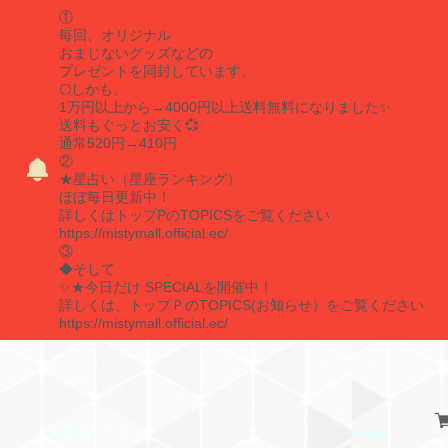
①
毎回、オリジナル
おまじないグッズなどの
プレゼントを同封しています。
🌕しかも、
1万円以上から→4000円以上送料無料になりました✨
送料もぐっとお安く💞
通常520円→410円
②
★星占い（星座ランキング）
ほぼ毎日更新中！
詳しくはトップPのTOPICSをご覧ください
https://mistymall.official.ec/
③
◆そして
✨★今日だけ SPECIALを開催中！
詳しくは、トップＰのTOPICS(お知らせ）をご覧ください
https://mistymall.official.ec/