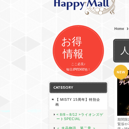
Home
お得
情報
ここ必見♪
毎日SPECAIL他！
CATEGORY
【 MISTY 15周年】特別企
画
< 8/8～8/12 >ライオンズゲ
ートSPECIAL
期間限
緊張や
＜ 水晶物語 第二章 ＞
張＞Ma