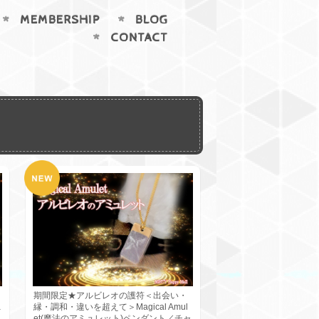
MEMBERSHIP
BLOG
CONTACT
期間限定★アルビレオの護符＜出会い・
a
縁・調和・違いを超えて＞Magical Amul
et(魔法のアミュレット)ペンダント／チャ