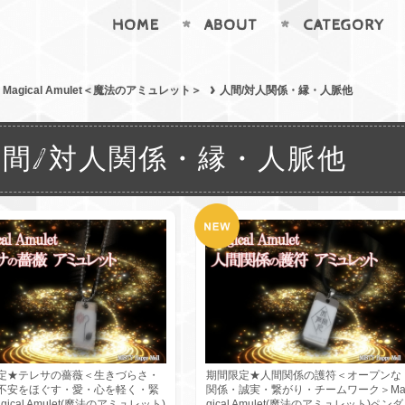
HOME
ABOUT
CATEGORY
Magical Amulet＜魔法のアミュレット＞
人間/対人関係・縁・人脈他
人間/対人関係・縁・人脈他
定★テレサの薔薇＜生きづらさ・
期間限定★人間関係の護符＜オープンな
不安をほぐす・愛・心を軽く・緊
関係・誠実・繋がり・チームワーク＞M
gical Amulet(魔法のアミュレット)
gical Amulet(魔法のアミュレット)ペンダ