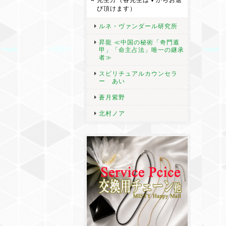
び頂けます）
ルネ・ヴァンダール研究所
昇龍 ≪中国の秘術「奇門遁
甲」「命主占法」唯一の継承
者≫
スピリチュアルカウンセラ
ー あい
蒼月紫野
北村ノア