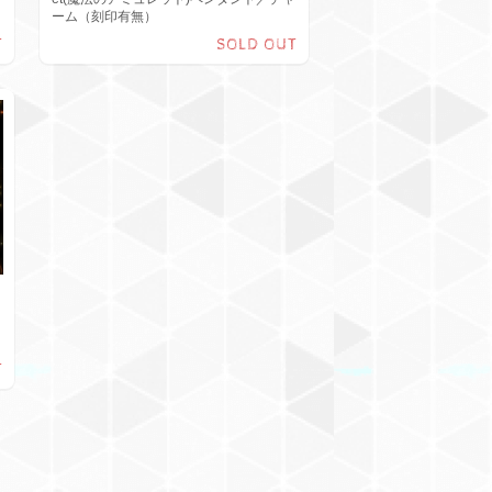
ーム（刻印有無）
T
SOLD OUT
T