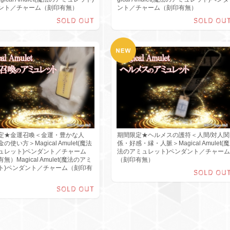
ント／チャーム（刻印有無）
ント／チャーム（刻印有無）
SOLD OUT
SOLD OU
定★金運召喚＜金運・豊かな人
期間限定★ヘルメスの護符＜人間/対人関
の使い方＞Magical Amulet(魔法
係・好感・縁・人脈＞Magical Amulet(魔
ュレット)ペンダント／チャーム
法のアミュレット)ペンダント／チャーム
無）Magical Amulet(魔法のアミ
（刻印有無）
ト)ペンダント／チャーム（刻印有
SOLD OU
SOLD OUT