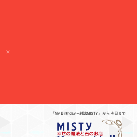
「My Birthday～雑誌MISTY」 から 今日まで