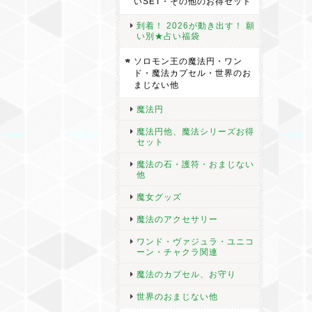
いSET・その他のお得セット
到着！ 2026が動き出す！ 願
い別★占い福袋
ソロモン王の魔法円・ワン
ド・魔法カプセル・世界のお
まじない他
魔法円
魔法円他、魔法シリーズお得
セット
魔法の石・護符・おまじない
他
魔女グッズ
魔法のアクセサリー
ワンド・ヴァジュラ・ユニコ
ーン・チャクラ関連
魔法のカプセル、お守り
世界のおまじない他