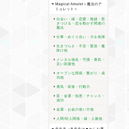
Magical Amulet＜魔法のア
ミュレット＞
出会い・縁・恋愛・復縁・惹
きつける・恋を動かす関連の
魔法
仕事・めぐり合い・力を発揮
生きづらさ・不安・緊張・魔
除け他
メンタル強化・守護・勇気・
災い回避他
オープンな関係・繋がり・成
功他
勇気・前進・行動力
富・金運・知恵・チャンス・
成功
金運・お金の使い方他
人間/対人関係・縁・人脈他
先生方（各先生は▼からお選