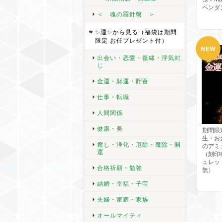
ペンダ
＜ 魂の羅針盤 ＞
✨運✨から見る（福袋は期間
限定 お任プレゼント付）
出会い・恋愛・復縁・浮気封
じ
金運・財運・貯蓄
仕事・転職
人間関係
健康・美
期間限
生・お金
癒し・浄化・厄除・魔除・開
のアミ
運
（刻印有
ュレッ
合格祈願・勉強
無）
結婚・幸福・子宝
夫婦・家庭・家族
オールマイティ