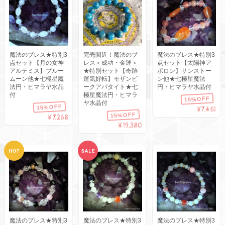
魔法のブレス★特別3
完売間近！魔法のブ
魔法のブレス★特別3
点セット【月の女神
レス＜成功・金運＞
点セット【太陽神ア
アルテミス】ブルー
★特別セット【奇跡
ポロン】サンストー
ムーン他★七極星魔
運気好転】モザンビ
ン他★七極星魔法
法円・ヒマラヤ水晶
ークアパタイト★七
円・ヒマラヤ水晶付
付
極星魔法円・ヒマラ
15%OFF
ヤ水晶付
15%OFF
¥7,461
15%OFF
¥7,268
¥19,380
魔法のブレス★特別3
魔法のブレス★特別3
魔法のブレス★特別3