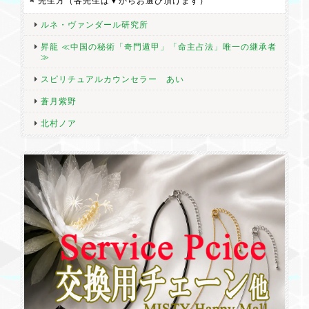
先生方（各先生は▼からお選び頂けます）
ルネ・ヴァンダール研究所
昇龍 ≪中国の秘術「奇門遁甲」「命主占法」唯一の継承者
≫
スピリチュアルカウンセラー あい
蒼月紫野
北村ノア