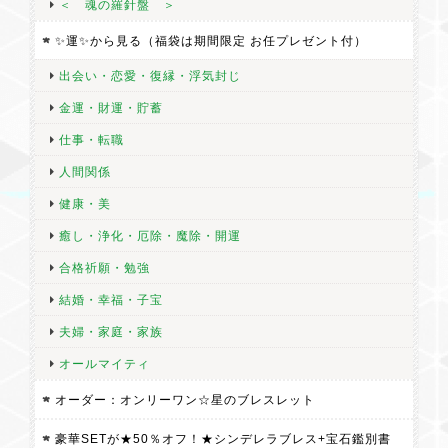
＜ 魂の羅針盤 ＞
✨運✨から見る（福袋は期間限定 お任プレゼント付）
出会い・恋愛・復縁・浮気封じ
金運・財運・貯蓄
仕事・転職
人間関係
健康・美
癒し・浄化・厄除・魔除・開運
合格祈願・勉強
結婚・幸福・子宝
夫婦・家庭・家族
オールマイティ
オーダー：オンリーワン☆星のブレスレット
豪華SETが★50％オフ！★シンデレラブレス+宝石鑑別書