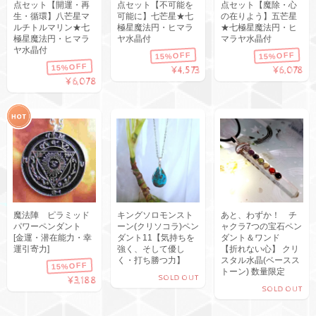
点セット【開運・再
点セット【不可能を
点セット【魔除・心
生・循環】八芒星マ
可能に】七芒星★七
の在りよう】五芒星
ルチトルマリン★七
極星魔法円・ヒマラ
★七極星魔法円・ヒ
極星魔法円・ヒマラ
ヤ水晶付
マラヤ水晶付
ヤ水晶付
15%OFF
15%OFF
15%OFF
¥4,573
¥6,078
¥6,078
魔法陣 ピラミッド
キングソロモンスト
あと、わずか！ チ
パワーペンダント
ーン(クリソコラ)ペン
ャクラ7つの宝石ペン
[金運・潜在能力・幸
ダント11【気持ちを
ダント＆ワンド
運引寄力]
強く、そして優し
【折れない心】 クリ
く・打ち勝つ力】
スタル水晶(ベースス
15%OFF
トーン) 数量限定
SOLD OUT
¥3,188
SOLD OUT