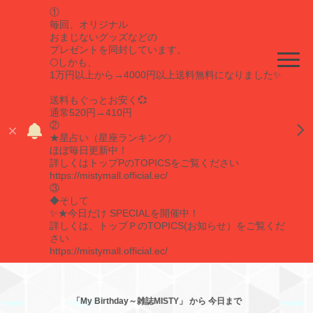
①
毎回、オリジナル
おまじないグッズなどの
プレゼントを同封しています。
🌕しかも、
1万円以上から→4000円以上送料無料になりました✨
送料もぐっとお安く💞
通常520円→410円
②
★星占い（星座ランキング）
ほぼ毎日更新中！
詳しくはトップPのTOPICSをご覧ください
https://mistymall.official.ec/
③
◆そして
✨★今日だけ SPECIALを開催中！
詳しくは、トップＰのTOPICS(お知らせ）をご覧くだ
さい
https://mistymall.official.ec/
「My Birthday～雑誌MISTY」 から 今日まで