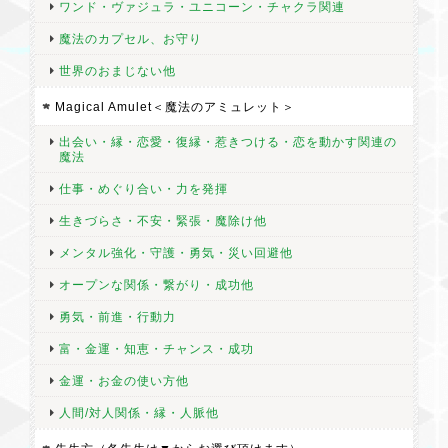
ワンド・ヴァジュラ・ユニコーン・チャクラ関連
魔法のカプセル、お守り
世界のおまじない他
Magical Amulet＜魔法のアミュレット＞
出会い・縁・恋愛・復縁・惹きつける・恋を動かす関連の
魔法
仕事・めぐり合い・力を発揮
生きづらさ・不安・緊張・魔除け他
メンタル強化・守護・勇気・災い回避他
オープンな関係・繋がり・成功他
勇気・前進・行動力
富・金運・知恵・チャンス・成功
金運・お金の使い方他
人間/対人関係・縁・人脈他