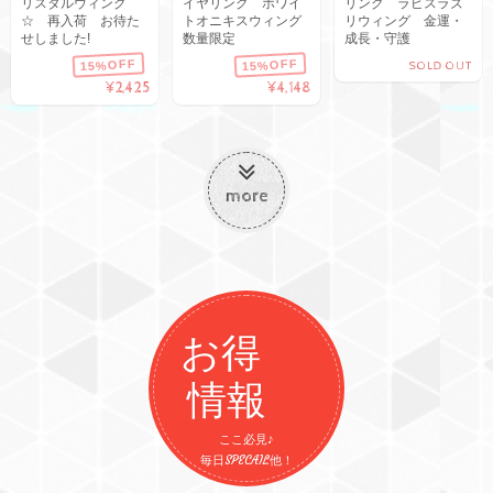
リスタルウィング
イヤリング ホワイ
リング ラピスラズ
☆ 再入荷 お待た
トオニキスウィング
リウィング 金運・
せしました!
数量限定
成長・守護
15%OFF
15%OFF
SOLD OUT
¥2,425
¥4,148
more
お得
情報
ここ必見♪
毎日SPECAIL他！