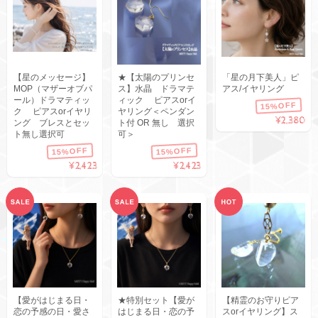
【星のメッセージ】
★【太陽のプリンセ
「星の月下美人」ピ
MOP（マザーオブパ
ス】水晶 ドラマテ
アス/イヤリング
ール）ドラマティッ
ィック ピアスorイ
15%OFF
ク ピアスorイヤリ
ヤリング＜ペンダン
¥2,380
ング ブレスとセッ
ト付 OR 無し 選択
ト無し選択可
可＞
15%OFF
15%OFF
¥2,423
¥2,423
【愛がはじまる日・
★特別セット【愛が
【精霊のお守りピア
恋の予感の日・愛さ
はじまる日・恋の予
スorイヤリング】ス