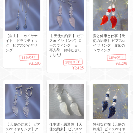
【自由】 カイヤナ
【 天使の約束 】 ピア
愛と健康と仕事【天
イト ドラマティッ
スor イヤリング】ロ
使の約束】 ピアスor
ク ピアスorイヤリ
ーズウィング ☆
イヤリング 赤めの
ング
再入荷 お待たせし
うウィング
ました!
15%OFF
15%OFF
15%OFF
¥3,230
¥3,298
¥2,425
【 天使の約束 】 ピア
仕事運・悪運除 【天
特別な存在【天使の
スor イヤリング】ク
使の約束】 ピアスor
約束】 ピアスorイヤ