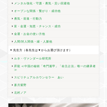
メンタル強化・守護・勇気・災い回避他
オープンな関係・繋がり・成功他
勇気・前進・行動力
富・金運・知恵・チャンス・成功
金運・お金の使い方他
人間/対人関係・縁・人脈他
先生方（各先生は▼からお選び頂けます）
ルネ・ヴァンダール研究所
昇龍 ≪中国の秘術「奇門遁甲」「命主占法」唯一の継承者
≫
スピリチュアルカウンセラー あい
蒼月紫野
北村ノア