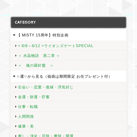
CATEGORY
【 MISTY 15周年】特別企画
< 8/8～8/12 >ライオンズゲートSPECIAL
＜ 水晶物語 第二章 ＞
＜ 魂の羅針盤 ＞
✨運✨から見る（福袋は期間限定 お任プレゼント付）
出会い・恋愛・復縁・浮気封じ
金運・財運・貯蓄
仕事・転職
人間関係
健康・美
癒し・浄化・厄除・魔除・開運