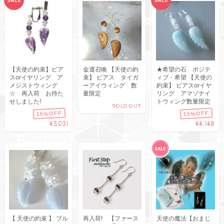
【天使の約束】ピア
金運召喚 【天使の約
★希望の石 ポジテ
スorイヤリング ア
束】 ピアス タイガ
ィブ・希望 【天使の
メジストウィング
ーアイウィング 数
約束】 ピアスorイヤ
☆ 再入荷 お待た
量限定
リング アマゾナイ
せしました!
トウィング数量限定
SOLD OUT
15%OFF
15%OFF
¥3,031
¥4,148
【 天使の約束 】 ブル
再入荷! 【ファース
天使の魔法【おまじ