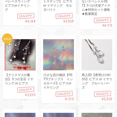
ーレースウィング
トステップ】 ピアス
ないスペシャルSE
ピアスorイヤリン
or イヤリング モル
T】5つの天使アイテ
グ
ダバイト
ム★特別セット価格
★数量限定
15%OFF
15%OFF
15%OFF
¥4,148
¥2,565
¥4,913
【クリスマスの魔
小さな恋の物語【PE
再入荷!【夜明けのKI
法】 5つの宝石 イヤ
TTIプチップス イン
SS】ピアス or イヤリ
リング or ピアス
カローズ】ピアスor
ング ブルートパー
イヤリング
ズ
15%OFF
15%OFF
15%OFF
¥3,290
¥1,513
¥2,565