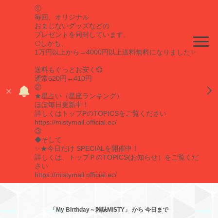
①
毎回、オリジナル
おまじないグッズなどの
プレゼントを同封しています。
🌕しかも、
1万円以上から→4000円以上送料無料になりました✨
送料もぐっとお安く💞
通常520円→410円
②
★星占い（星座ランキング）
ほぼ毎日更新中！
詳しくはトップPのTOPICSをご覧ください
https://mistymall.official.ec/
③
◆そして
✨★今日だけ SPECIALを開催中！
詳しくは、トップＰのTOPICS(お知らせ）をご覧くだ
さい
https://mistymall.official.ec/
「My Birthday～雑誌MISTY」 から 今日まで