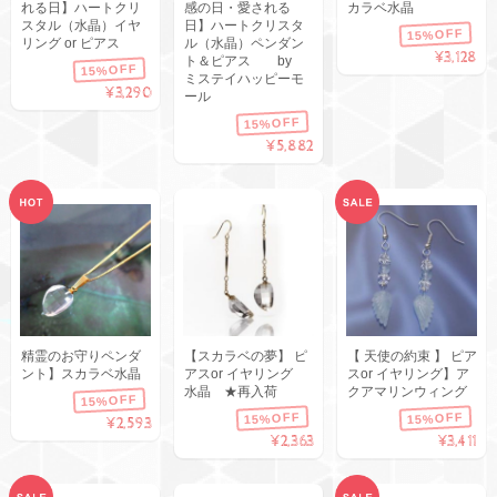
れる日】ハートクリ
感の日・愛される
カラベ水晶
スタル（水晶）イヤ
日】ハートクリスタ
15%OFF
リング or ピアス
ル（水晶）ペンダン
¥3,128
ト＆ピアス by
15%OFF
ミステイハッピーモ
¥3,290
ール
15%OFF
¥5,882
精霊のお守りペンダ
【スカラベの夢】 ピ
【 天使の約束 】 ピア
ント】スカラベ水晶
アスor イヤリング
スor イヤリング】ア
水晶 ★再入荷
クアマリンウィング
15%OFF
15%OFF
15%OFF
¥2,593
¥2,363
¥3,411