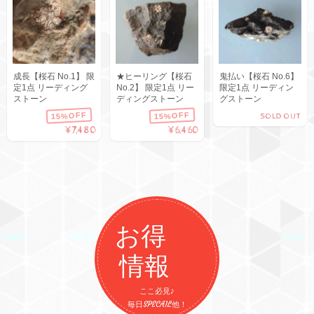
成長【桜石 No.1】 限
★ヒーリング【桜石
鬼払い【桜石 No.6】
定1点 リーディング
No.2】 限定1点 リー
限定1点 リーディン
ストーン
ディングストーン
グストーン
15%OFF
15%OFF
SOLD OUT
¥7,480
¥6,460
お得
情報
ここ必見♪
毎日SPECAIL他！