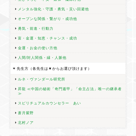
メンタル強化・守護・勇気・災い回避他
オープンな関係・繋がり・成功他
勇気・前進・行動力
富・金運・知恵・チャンス・成功
金運・お金の使い方他
人間/対人関係・縁・人脈他
先生方（各先生は▼からお選び頂けます）
ルネ・ヴァンダール研究所
昇龍 ≪中国の秘術「奇門遁甲」「命主占法」唯一の継承者
≫
スピリチュアルカウンセラー あい
蒼月紫野
北村ノア