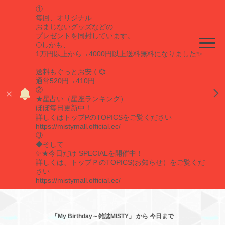
①
毎回、オリジナル
おまじないグッズなどの
プレゼントを同封しています。
🌕しかも、
1万円以上から→4000円以上送料無料になりました✨
送料もぐっとお安く💞
通常520円→410円
②
★星占い（星座ランキング）
ほぼ毎日更新中！
詳しくはトップPのTOPICSをご覧ください
https://mistymall.official.ec/
③
◆そして
✨★今日だけ SPECIALを開催中！
詳しくは、トップＰのTOPICS(お知らせ）をご覧くだ
さい
https://mistymall.official.ec/
「My Birthday～雑誌MISTY」 から 今日まで