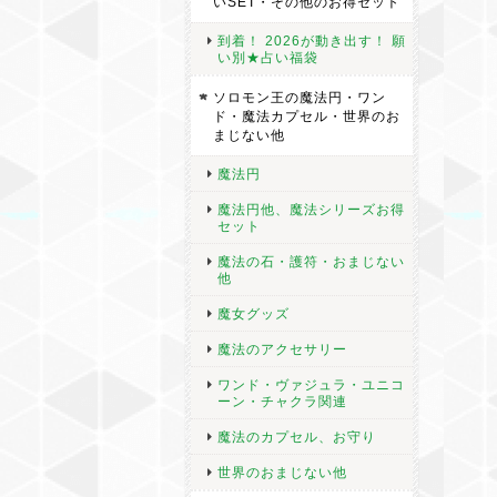
いSET・その他のお得セット
到着！ 2026が動き出す！ 願
い別★占い福袋
ソロモン王の魔法円・ワン
ド・魔法カプセル・世界のお
まじない他
魔法円
魔法円他、魔法シリーズお得
セット
魔法の石・護符・おまじない
他
魔女グッズ
魔法のアクセサリー
ワンド・ヴァジュラ・ユニコ
ーン・チャクラ関連
魔法のカプセル、お守り
世界のおまじない他