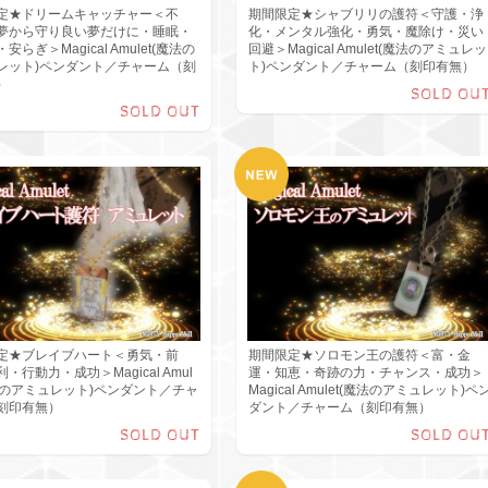
定★ドリームキャッチャー＜不
期間限定★シャブリリの護符＜守護・浄
夢から守り良い夢だけに・睡眠・
化・メンタル強化・勇気・魔除け・災い
安らぎ＞Magical Amulet(魔法の
回避＞Magical Amulet(魔法のアミュレッ
レット)ペンダント／チャーム（刻
ト)ペンダント／チャーム（刻印有無）
）
SOLD OU
SOLD OUT
定★ブレイブハート＜勇気・前
期間限定★ソロモン王の護符＜富・金
・行動力・成功＞Magical Amul
運・知恵・奇跡の力・チャンス・成功＞
魔法のアミュレット)ペンダント／チャ
Magical Amulet(魔法のアミュレット)ペ
刻印有無）
ダント／チャーム（刻印有無）
SOLD OUT
SOLD OU