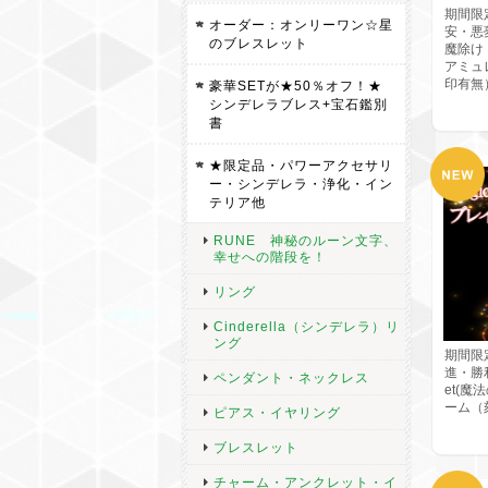
期間限
オーダー：オンリーワン☆星
安・悪
のブレスレット
魔除け・
アミュ
印有無
豪華SETが★50％オフ！★
シンデレラブレス+宝石鑑別
書
★限定品・パワーアクセサリ
ー・シンデレラ・浄化・イン
テリア他
RUNE 神秘のルーン文字、
幸せへの階段を！
リング
Cinderella（シンデレラ）リ
ング
期間限
進・勝利
ペンダント・ネックレス
et(
ーム（
ピアス・イヤリング
ブレスレット
チャーム・アンクレット・イ