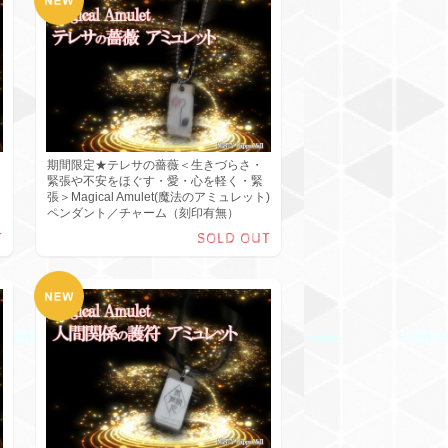
期間限定★テレサの薔薇＜生きづらさ・
緊張や不安をほぐす・愛・心を軽く・緊
張＞Magical Amulet(魔法のアミュレット)
ペンダント／チャーム（刻印有無）
T
SOLD OUT