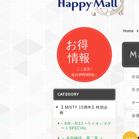
Home
お得
M
情報
ここ必見♪
毎日SPECAIL他！
出
生
CATEGORY
オ
【 MISTY 15周年】特別企
画
金
< 8/8～8/12 >ライオンズゲ
ートSPECIAL
＜ 水晶物語 第二章 ＞