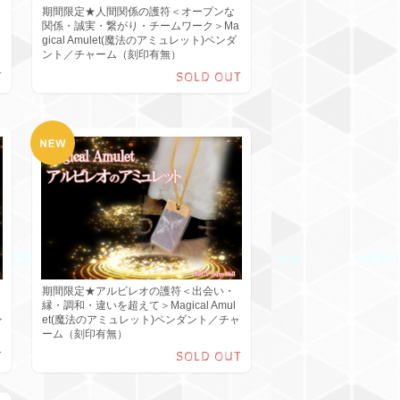
期間限定★人間関係の護符＜オープンな
関係・誠実・繋がり・チームワーク＞Ma
gical Amulet(魔法のアミュレット)ペンダ
ント／チャーム（刻印有無）
T
SOLD OUT
期間限定★アルビレオの護符＜出会い・
縁・調和・違いを超えて＞Magical Amul
ン
et(魔法のアミュレット)ペンダント／チャ
ーム（刻印有無）
T
SOLD OUT