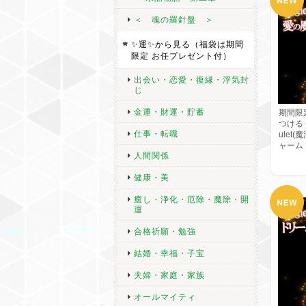
＜ 魂の羅針盤 ＞
✨運✨から見る（福袋は期間
限定 お任プレゼント付）
出会い・恋愛・復縁・浮気封
じ
金運・財運・貯蓄
期間限
つける・
仕事・転職
ulet
ャーム
人間関係
健康・美
癒し・浄化・厄除・魔除・開
運
合格祈願・勉強
結婚・幸福・子宝
夫婦・家庭・家族
オールマイティ