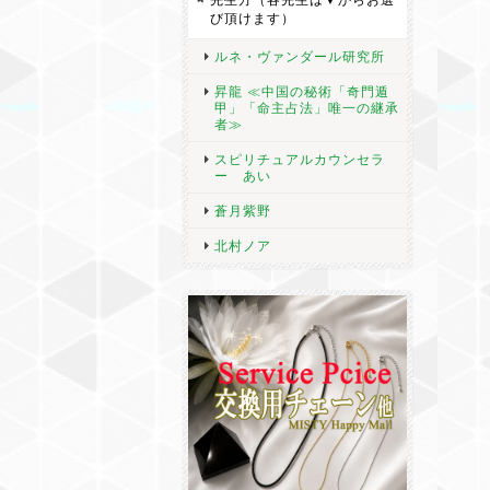
び頂けます）
ルネ・ヴァンダール研究所
昇龍 ≪中国の秘術「奇門遁
甲」「命主占法」唯一の継承
者≫
スピリチュアルカウンセラ
ー あい
蒼月紫野
北村ノア