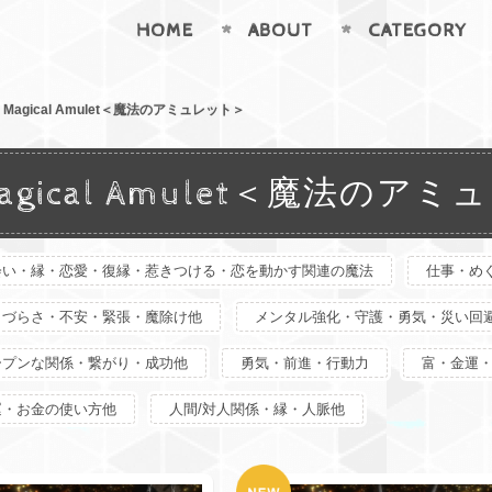
HOME
ABOUT
CATEGORY
Magical Amulet＜魔法のアミュレット＞
agical Amulet＜魔法のア
会い・縁・恋愛・復縁・惹きつける・恋を動かす関連の魔法
仕事・め
きづらさ・不安・緊張・魔除け他
メンタル強化・守護・勇気・災い回
ープンな関係・繋がり・成功他
勇気・前進・行動力
富・金運
運・お金の使い方他
人間/対人関係・縁・人脈他