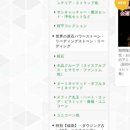
ンテリア・ストラップ他
サンキャッチャー・魔法セッ
ト・浄化セットなど
桜守コレクション
世界の原石パワーストーン・
リーディングストーン・リー
ディング
期間限
生・お金
桜石
のアミ
（刻印有
水晶グループ（スイスアルプ
ュレッ
ス・ヒマラヤ・ファントム
無）
他）
ターミネイテッド・ダブルタ
ーミネイテッド
スフィア丸玉・ハート・エッ
グ・ピラミッド・薔薇・ユニ
コーン
ユニコーン他
特別【福袋】・ダウジング占