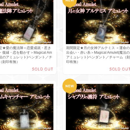
定★愛の魔法陣＜恋愛成就・惹き
期間限定★月の女神アルテミス ＜運命の
復縁・恋を動かす＞Magical Am
出会い・赤い糸＞Magical Amulet(魔法の
(魔法のアミュレット)ペンダント／チ
アミュレット)ペンダント／チャーム（刻
（刻印有無）
印有無）
SOLD OUT
SOLD OU