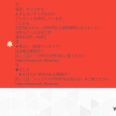
①
毎回、オリジナル
おまじないグッズなどの
プレゼントを同封しています。
🌕しかも、
1万円以上から→4000円以上送料無料になりました✨
送料もぐっとお安く💞
通常520円→410円
②
★星占い（星座ランキング）
ほぼ毎日更新中！
詳しくはトップPのTOPICSをご覧ください
https://mistymall.official.ec/
③
◆そして
✨★今日だけ SPECIALを開催中！
詳しくは、トップＰのTOPICS(お知らせ）をご覧ください
https://mistymall.official.ec/