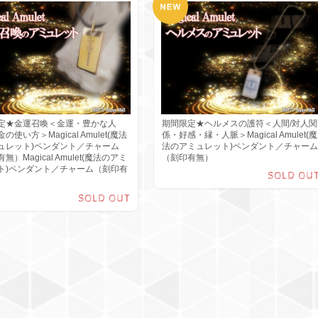
定★金運召喚＜金運・豊かな人
期間限定★ヘルメスの護符＜人間/対人関
の使い方＞Magical Amulet(魔法
係・好感・縁・人脈＞Magical Amulet(魔
ュレット)ペンダント／チャーム
法のアミュレット)ペンダント／チャーム
無）Magical Amulet(魔法のアミ
（刻印有無）
ト)ペンダント／チャーム（刻印有
SOLD OU
SOLD OUT