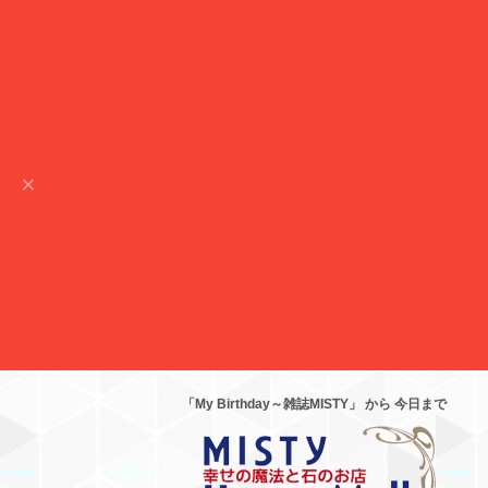
「My Birthday～雑誌MISTY」 から 今日まで