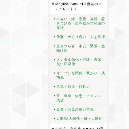
Magical Amulet＜魔法のア
ミュレット＞
出会い・縁・恋愛・復縁・惹
きつける・恋を動かす関連の
魔法
仕事・めぐり合い・力を発揮
生きづらさ・不安・緊張・魔
除け他
メンタル強化・守護・勇気・
災い回避他
オープンな関係・繋がり・成
功他
勇気・前進・行動力
富・金運・知恵・チャンス・
成功
金運・お金の使い方他
人間/対人関係・縁・人脈他
先生方（各先生は▼からお選