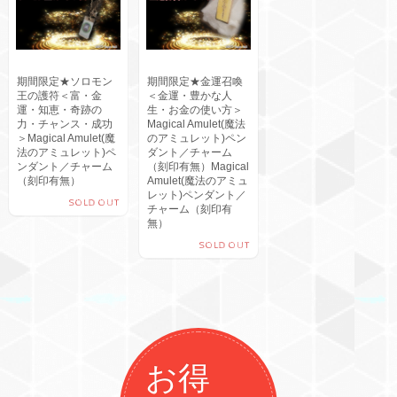
期間限定★ソロモン
期間限定★金運召喚
王の護符＜富・金
＜金運・豊かな人
運・知恵・奇跡の
生・お金の使い方＞
力・チャンス・成功
Magical Amulet(魔法
＞Magical Amulet(魔
のアミュレット)ペン
法のアミュレット)ペ
ダント／チャーム
ンダント／チャーム
（刻印有無）Magical
（刻印有無）
Amulet(魔法のアミュ
レット)ペンダント／
SOLD OUT
チャーム（刻印有
無）
SOLD OUT
お得