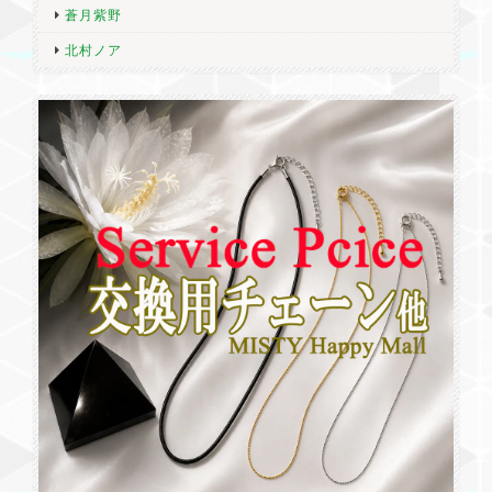
蒼月紫野
北村ノア