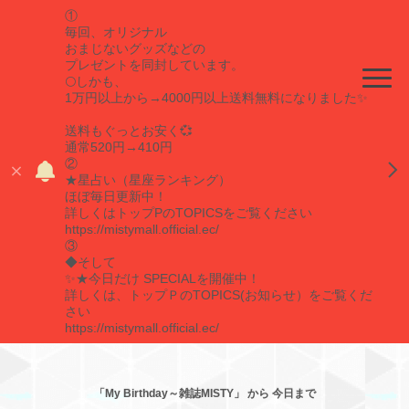
①
毎回、オリジナル
おまじないグッズなどの
プレゼントを同封しています。
🌕しかも、
1万円以上から→4000円以上送料無料になりました✨
送料もぐっとお安く💞
通常520円→410円
②
★星占い（星座ランキング）
ほぼ毎日更新中！
詳しくはトップPのTOPICSをご覧ください
https://mistymall.official.ec/
③
◆そして
✨★今日だけ SPECIALを開催中！
詳しくは、トップＰのTOPICS(お知らせ）をご覧くだ
さい
https://mistymall.official.ec/
「My Birthday～雑誌MISTY」 から 今日まで