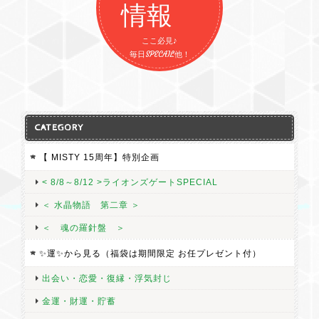
情報
ここ必見♪
毎日SPECAIL他！
CATEGORY
【 MISTY 15周年】特別企画
< 8/8～8/12 >ライオンズゲートSPECIAL
＜ 水晶物語 第二章 ＞
＜ 魂の羅針盤 ＞
✨運✨から見る（福袋は期間限定 お任プレゼント付）
出会い・恋愛・復縁・浮気封じ
金運・財運・貯蓄