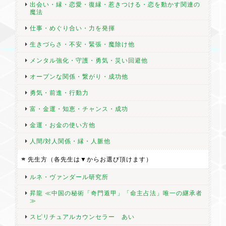
出会い・縁・恋愛・復縁・惹きつける・恋を動かす関連の
魔法
仕事・めぐり合い・力を発揮
生きづらさ・不安・緊張・魔除け他
メンタル強化・守護・勇気・災い回避他
オープンな関係・繋がり・成功他
勇気・前進・行動力
富・金運・知恵・チャンス・成功
金運・お金の使い方他
人間/対人関係・縁・人脈他
先生方（各先生は▼からお選び頂けます）
ルネ・ヴァンダール研究所
昇龍 ≪中国の秘術「奇門遁甲」「命主占法」唯一の継承者
≫
スピリチュアルカウンセラー あい