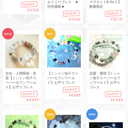
セドニーブレス ★
マラカイトB No.1 】
5%OFF
特別価格★
数量限定
¥6,365
5%OFF
5%OFF
¥6,460
¥32,110
交友・人間関係・本
【トントン拍子スー
恋愛・愛情【トント
質【トントン拍子ス
パーセブンワール
ン拍子スーパーセブ
ーパーセブンワール
ド】お守りブレス
ンワールド】お守り
ド】お守りブレス
ブレス
5%OFF
5%OFF
5%OFF
¥4,845
¥4,845
¥4,845