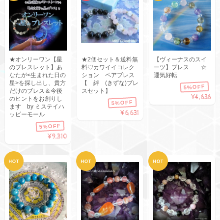
★オンリーワン【星
★2個セット＆送料無
【ヴィーナスのスイ
のブレスレット】あ
料♡カワイイコレク
ーツ】ブレス ☆
なたが<生まれた日の
ション ペアブレス
運気好転
星>を探し出し、貴方
【 絆 (きずな)ブレ
5%OFF
だけのブレス＆今後
スセット】
¥4,636
のヒントをお創りし
5%OFF
ます by ミステイハ
¥6,631
ッピーモール
5%OFF
¥9,310