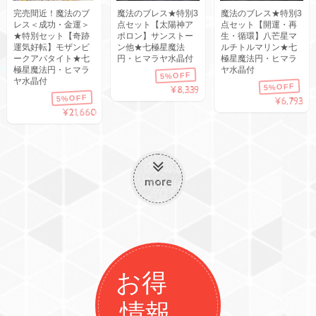
完売間近！魔法のブ
魔法のブレス★特別3
魔法のブレス★特別3
レス＜成功・金運＞
点セット【太陽神ア
点セット【開運・再
★特別セット【奇跡
ポロン】サンストー
生・循環】八芒星マ
運気好転】モザンビ
ン他★七極星魔法
ルチトルマリン★七
ークアパタイト★七
円・ヒマラヤ水晶付
極星魔法円・ヒマラ
極星魔法円・ヒマラ
ヤ水晶付
5%OFF
ヤ水晶付
5%OFF
¥8,339
5%OFF
¥6,793
¥21,660
more
お得
情報