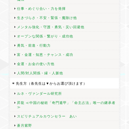
仕事・めぐり合い・力を発揮
生きづらさ・不安・緊張・魔除け他
メンタル強化・守護・勇気・災い回避他
オープンな関係・繋がり・成功他
勇気・前進・行動力
富・金運・知恵・チャンス・成功
金運・お金の使い方他
人間/対人関係・縁・人脈他
先生方（各先生は▼からお選び頂けます）
ルネ・ヴァンダール研究所
昇龍 ≪中国の秘術「奇門遁甲」「命主占法」唯一の継承者
≫
スピリチュアルカウンセラー あい
蒼月紫野