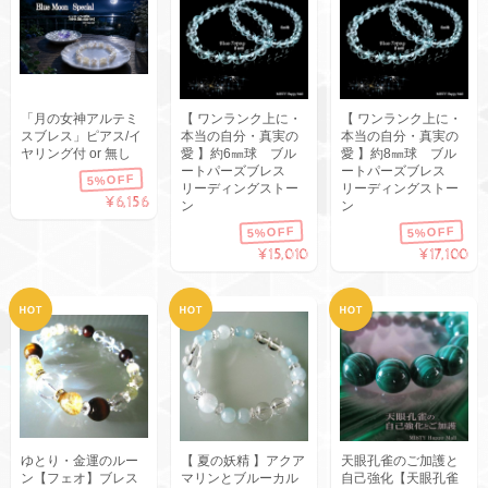
「月の女神アルテミ
【 ワンランク上に・
【 ワンランク上に・
スブレス」ピアス/イ
本当の自分・真実の
本当の自分・真実の
ヤリング付 or 無し
愛 】約6㎜球 ブル
愛 】約8㎜球 ブル
ートパーズブレス
ートパーズブレス
5%OFF
リーディングストー
リーディングストー
¥6,156
ン
ン
5%OFF
5%OFF
¥15,010
¥17,100
ゆとり・金運のルー
【 夏の妖精 】アクア
天眼孔雀のご加護と
ン【フェオ】ブレス
マリンとブルーカル
自己強化【天眼孔雀