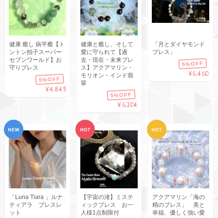
健康 癒し 病平癒【ト
健康と癒し、そして
「月とダイヤモンド
ントン拍子スーパー
愛に守られて【過
ブレス」
セブンワールド】お
去・現在・未来ブレ
5%OFF
守りブレス
ス】アクアマリン・
¥6,460
モリオン・インド翡
5%OFF
翠
¥4,845
5%OFF
¥6,204
「Luna Tiara 」ルナ
【宇宙の渚】ミステ
アクアマリン「海の
ティアラ ブレスレ
ィックブレス お一
精のブレス」 美と
ット
人様1点制限付
幸福、優しく強い愛