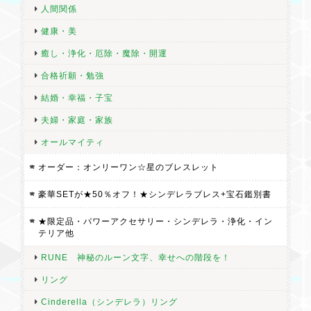
人間関係
健康・美
癒し・浄化・厄除・魔除・開運
合格祈願・勉強
結婚・幸福・子宝
夫婦・家庭・家族
オールマイティ
オーダー：オンリーワン☆星のブレスレット
豪華SETが★50％オフ！★シンデレラブレス+宝石鑑別書
★限定品・パワーアクセサリー・シンデレラ・浄化・イン
テリア他
RUNE 神秘のルーン文字、幸せへの階段を！
リング
Cinderella（シンデレラ）リング