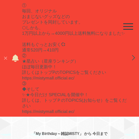
①
毎回、オリジナル
おまじないグッズなどの
プレゼントを同封しています。
🌕しかも、
1万円以上から→4000円以上送料無料になりました✨
送料もぐっとお安く💞
通常520円→410円
②
★星占い（星座ランキング）
ほぼ毎日更新中！
詳しくはトップPのTOPICSをご覧ください
https://mistymall.official.ec/
③
◆そして
✨★今日だけ SPECIALを開催中！
詳しくは、トップＰのTOPICS(お知らせ）をご覧くだ
さい
https://mistymall.official.ec/
「My Birthday～雑誌MISTY」 から 今日まで