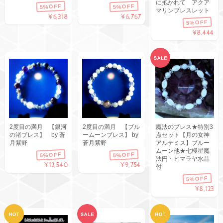
に抱かれて アクア
5%OFF
5%OFF
マリンブレスレット
¥6,318
¥6,767
5%OFF
¥8,444
2度目の満月 【銀河
2度目の満月 【ブル
魔法のブレス★特別3
の渚ブレス】 by 蒼
ームーンブレス】 by
点セット【月の女神
月紫野
蒼月紫野
アルテミス】ブルー
ムーン他★七極星魔
5%OFF
5%OFF
法円・ヒマラヤ水晶
¥12,540
¥9,754
付
5%OFF
¥8,123