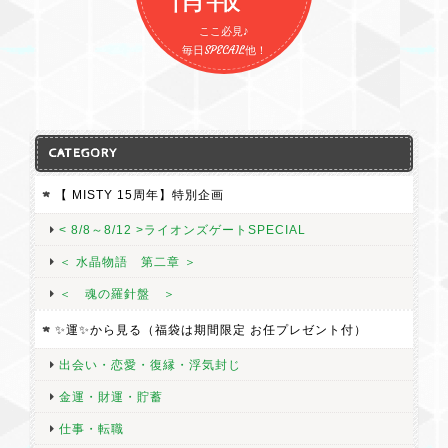
ここ必見♪
毎日SPECAIL他！
CATEGORY
【 MISTY 15周年】特別企画
< 8/8～8/12 >ライオンズゲートSPECIAL
＜ 水晶物語 第二章 ＞
＜ 魂の羅針盤 ＞
✨運✨から見る（福袋は期間限定 お任プレゼント付）
出会い・恋愛・復縁・浮気封じ
金運・財運・貯蓄
仕事・転職