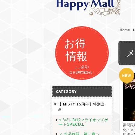
Home
お得
情報
ここ必見♪
毎日SPECAIL他！
CATEGORY
【 MISTY 15周年】特別企
画
< 8/8～8/12 >ライオンズゲ
ートSPECIAL
期間限
化・メ
＜ 水晶物語 第二章 ＞
回避＞M