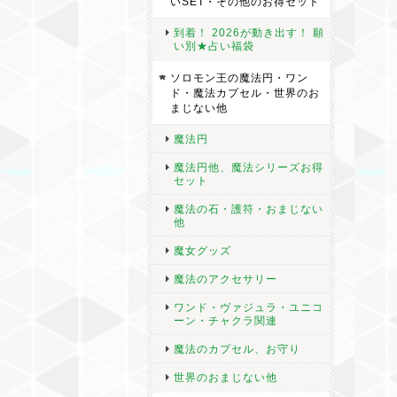
いSET・その他のお得セット
到着！ 2026が動き出す！ 願
い別★占い福袋
ソロモン王の魔法円・ワン
ド・魔法カプセル・世界のお
まじない他
魔法円
魔法円他、魔法シリーズお得
セット
魔法の石・護符・おまじない
他
魔女グッズ
魔法のアクセサリー
ワンド・ヴァジュラ・ユニコ
ーン・チャクラ関連
魔法のカプセル、お守り
世界のおまじない他