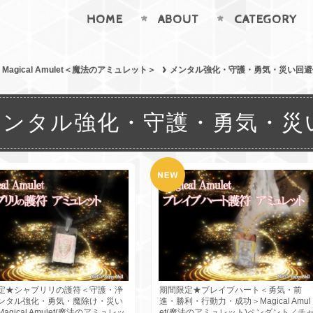
HOME
ABOUT
CATEGORY
Magical Amulet＜魔法のアミュレット＞
メンタル強化・守護・勇気・災い回避
メンタル強化・守護・勇気・災
定★シャブリリの護符＜守護・浄
期間限定★ブレイブハート＜勇気・前
ンタル強化・勇気・魔除け・災い
進・勝利・行動力・成功＞Magical Amul
agical Amulet(魔法のアミュレッ
et(魔法のアミュレット)ペンダント／チ