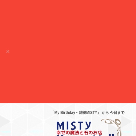
「My Birthday～雑誌MISTY」 から 今日まで