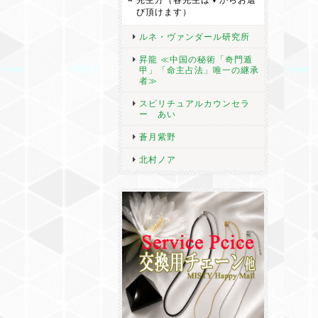
び頂けます）
ルネ・ヴァンダール研究所
昇龍 ≪中国の秘術「奇門遁
甲」「命主占法」唯一の継承
者≫
スピリチュアルカウンセラ
ー あい
蒼月紫野
北村ノア