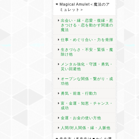
Magical Amulet＜魔法のア
ミュレット＞
出会い・縁・恋愛・復縁・惹
きつける・恋を動かす関連の
魔法
仕事・めぐり合い・力を発揮
生きづらさ・不安・緊張・魔
除け他
メンタル強化・守護・勇気・
災い回避他
オープンな関係・繋がり・成
功他
勇気・前進・行動力
富・金運・知恵・チャンス・
成功
金運・お金の使い方他
人間/対人関係・縁・人脈他
先生方（各先生は▼からお選