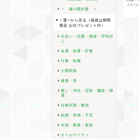
ト)ペ
＜ 魂の羅針盤 ＞
✨運✨から見る（福袋は期間
限定 お任プレゼント付）
出会い・恋愛・復縁・浮気封
じ
金運・財運・貯蓄
仕事・転職
人間関係
健康・美
癒し・浄化・厄除・魔除・開
運
合格祈願・勉強
結婚・幸福・子宝
夫婦・家庭・家族
オールマイティ