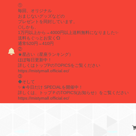
①
毎回、オリジナル
おまじないグッズなどの
プレゼントを同封しています。
🌕しかも、
1万円以上から→4000円以上送料無料になりました✨
送料もぐっとお安く💞
通常520円→410円
②
★星占い（星座ランキング）
ほぼ毎日更新中！
詳しくはトップPのTOPICSをご覧ください
https://mistymall.official.ec/
③
◆そして
✨★今日だけ SPECIALを開催中！
詳しくは、トップＰのTOPICS(お知らせ）をご覧ください
https://mistymall.official.ec/