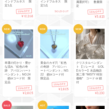
インドフルネス 限
インドフルネス 限
属選択可） 数量限
定1点
定1点
定
15%OFF
SOLD OUT
15%OFF
¥10,268
¥5,823
幸運の灯かり・豊か
黄金のカギ穴「虹色
クリスタルペンダン
な流れ「虹色の奇
の奇跡 アバロンハ
ト 【ソレーヌ ＧOL
跡 アバロンハート
ートペンダント」NO.
Dカラー】水晶物語
ペンダント」NO.24
22 鎖orコード付
第二章 *MISTY 特別
鎖orコード付 限
限定品
価格* コード or 鎖
定品
付
15%OFF
15%OFF
15%OFF
¥2,805
¥2,805
¥3,230