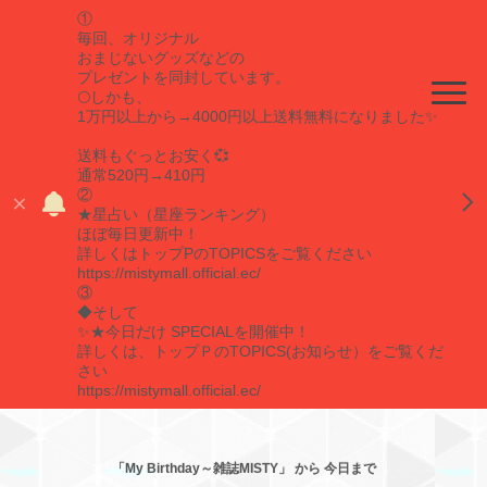
①
毎回、オリジナル
おまじないグッズなどの
プレゼントを同封しています。
🌕しかも、
1万円以上から→4000円以上送料無料になりました✨
送料もぐっとお安く💞
通常520円→410円
②
★星占い（星座ランキング）
ほぼ毎日更新中！
詳しくはトップPのTOPICSをご覧ください
https://mistymall.official.ec/
③
◆そして
✨★今日だけ SPECIALを開催中！
詳しくは、トップＰのTOPICS(お知らせ）をご覧くだ
さい
https://mistymall.official.ec/
「My Birthday～雑誌MISTY」 から 今日まで