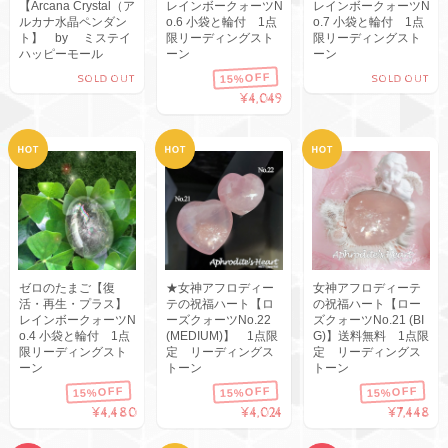
【Arcana Crystal（ア
レインボークォーツN
レインボークォーツN
ルカナ水晶ペンダン
o.6 小袋と輪付 1点
o.7 小袋と輪付 1点
ト】 by ミステイ
限リーディングスト
限リーディングスト
ハッピーモール
ーン
ーン
15%OFF
SOLD OUT
SOLD OUT
¥4,049
ゼロのたまご【復
★女神アフロディー
女神アフロディーテ
活・再生・プラス】
テの祝福ハート【ロ
の祝福ハート【ロー
レインボークォーツN
ーズクォーツNo.22
ズクォーツNo.21 (BI
o.4 小袋と輪付 1点
(MEDIUM)】 1点限
G)】送料無料 1点限
限リーディングスト
定 リーディングス
定 リーディングス
ーン
トーン
トーン
15%OFF
15%OFF
15%OFF
¥4,480
¥4,024
¥7,448