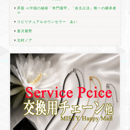
昇龍 ≪中国の秘術「奇門遁甲」「命主占法」唯一の継承者
≫
スピリチュアルカウンセラー あい
蒼月紫野
北村ノア