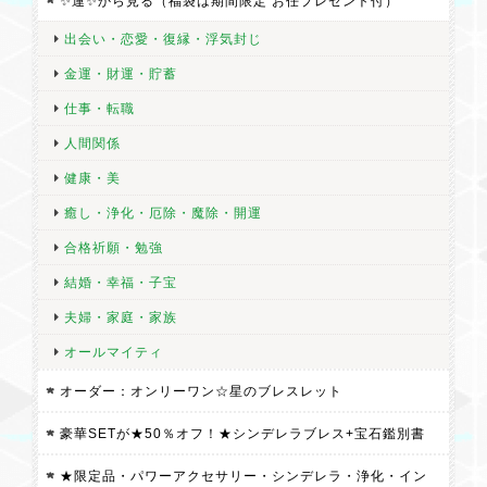
✨運✨から見る（福袋は期間限定 お任プレゼント付）
出会い・恋愛・復縁・浮気封じ
金運・財運・貯蓄
仕事・転職
人間関係
健康・美
癒し・浄化・厄除・魔除・開運
合格祈願・勉強
結婚・幸福・子宝
夫婦・家庭・家族
オールマイティ
オーダー：オンリーワン☆星のブレスレット
豪華SETが★50％オフ！★シンデレラブレス+宝石鑑別書
★限定品・パワーアクセサリー・シンデレラ・浄化・イン