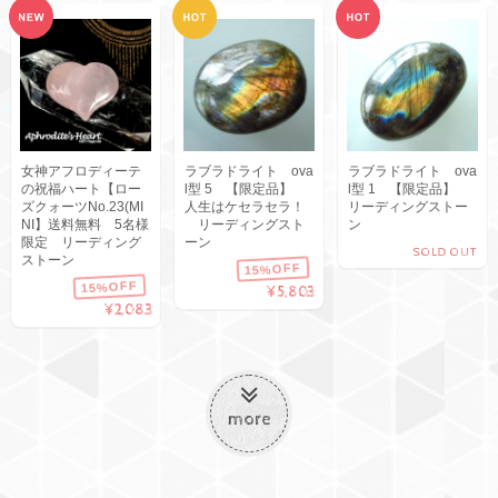
女神アフロディーテ
ラブラドライト ova
ラブラドライト ova
の祝福ハート【ロー
l型 5 【限定品】
l型 1 【限定品】
ズクォーツNo.23(MI
人生はケセラセラ！
リーディングストー
NI】送料無料 5名様
リーディングスト
ン
限定 リーディング
ーン
SOLD OUT
ストーン
15%OFF
15%OFF
¥5,803
¥2,083
more