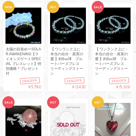
太陽の目覚めーSOLA
【 ワンランク上に・
【 ワンランク上に・
R AWAKENING【ラ
本当の自分・真実の
本当の自分・真実の
イオンズゲートSPEC
愛 】約6㎜球 ブル
愛 】約8㎜球 ブル
IAL ブレスレット】特
ートパーズブレス
ートパーズブレス
別価格＊プレゼント
リーディングストー
リーディングストー
付
ン
ン
15%OFF
15%OFF
15%OFF
¥5,780
¥13,430
¥15,300