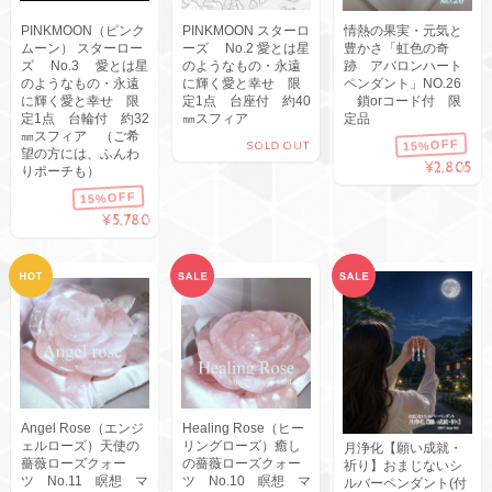
PINKMOON（ピンク
PINKMOON スターロ
情熱の果実・元気と
ムーン） スターロー
ーズ No.2 愛とは星
豊かさ「虹色の奇
ズ No.3 愛とは星
のようなもの・永遠
跡 アバロンハート
のようなもの・永遠
に輝く愛と幸せ 限
ペンダント」NO.26
に輝く愛と幸せ 限
定1点 台座付 約40
鎖orコード付 限
定1点 台輪付 約32
㎜スフィア
定品
㎜スフィア （ご希
15%OFF
SOLD OUT
望の方には、ふんわ
¥2,805
りポーチも）
15%OFF
¥5,780
Angel Rose（エンジ
Healing Rose（ヒー
ェルローズ）天使の
リングローズ）癒し
月浄化【願い成就・
薔薇ローズクォー
の薔薇ローズクォー
祈り】おまじないシ
ツ No.11 瞑想 マ
ツ No.10 瞑想 マ
ルバーペンダント(付