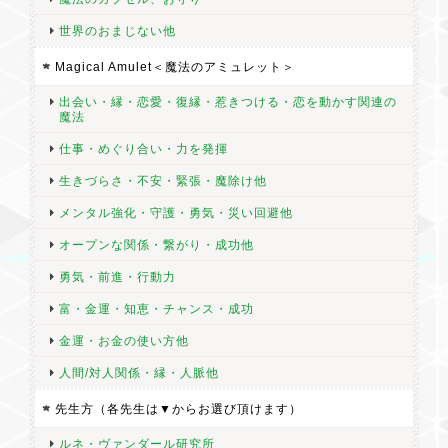
世界のおまじない他
Magical Amulet＜魔法のアミュレット＞
出会い・縁・恋愛・復縁・惹きつける・恋を動かす関連の
魔法
仕事・めぐり合い・力を発揮
生きづらさ・不安・緊張・魔除け他
メンタル強化・守護・勇気・災い回避他
オープンな関係・繋がり・成功他
勇気・前進・行動力
富・金運・知恵・チャンス・成功
金運・お金の使い方他
人間/対人関係・縁・人脈他
先生方（各先生は▼からお選び頂けます）
ルネ・ヴァンダール研究所