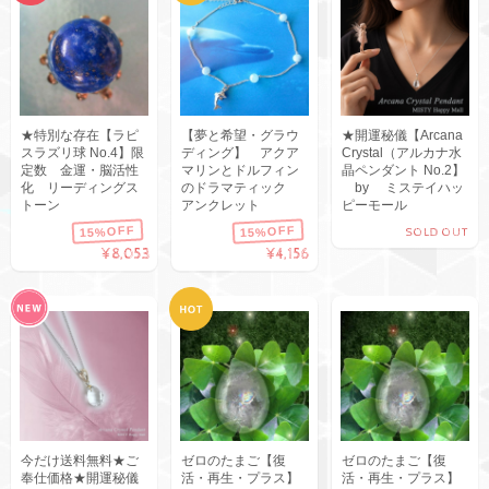
★特別な存在【ラピ
【夢と希望・グラウ
★開運秘儀【Arcana
スラズリ球 No.4】限
ディング】 アクア
Crystal（アルカナ水
定数 金運・脳活性
マリンとドルフィン
晶ペンダント No.2】
化 リーディングス
のドラマティック
by ミステイハッ
トーン
アンクレット
ピーモール
15%OFF
15%OFF
SOLD OUT
¥8,053
¥4,156
今だけ送料無料★ご
ゼロのたまご【復
ゼロのたまご【復
奉仕価格★開運秘儀
活・再生・プラス】
活・再生・プラス】