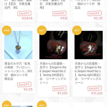
け【霊石 月夜見魔
石 月夜見魔法円
鎖orコード付 限
法円 用】
用】
定品
5%OFF
5%OFF
5%OFF
¥2,808
¥523
¥3,135
黄金のカギ穴「虹色
天使からの応援歌・
天使からの応援歌・
の奇跡 アバロンハ
見守り【Angel in Re
見守り【Angel in Re
ートペンダント」NO.
d Jasper Heart No.2
d Jasper Heart No.1
22 鎖orコード付
】 facing left 限定1
】 facing right 限定1
限定品
点 リーディングス
点 リーディングス
トーン
トーン
5%OFF
5%OFF
5%OFF
¥3,135
¥9,690
¥10,260