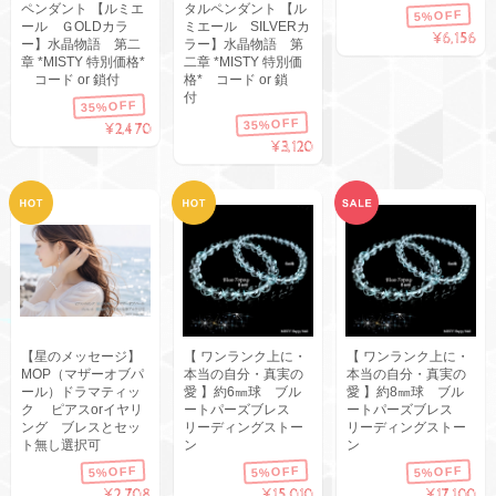
ペンダント 【ルミエ
タルペンダント 【ル
5%OFF
ール ＧOLDカラ
ミエール SILVERカ
¥6,156
ー】水晶物語 第二
ラー】水晶物語 第
章 *MISTY 特別価格*
二章 *MISTY 特別価
コード or 鎖付
格* コード or 鎖
付
35%OFF
35%OFF
¥2,470
¥3,120
【星のメッセージ】
【 ワンランク上に・
【 ワンランク上に・
MOP（マザーオブパ
本当の自分・真実の
本当の自分・真実の
ール）ドラマティッ
愛 】約6㎜球 ブル
愛 】約8㎜球 ブル
ク ピアスorイヤリ
ートパーズブレス
ートパーズブレス
ング ブレスとセッ
リーディングストー
リーディングストー
ト無し選択可
ン
ン
5%OFF
5%OFF
5%OFF
¥2,708
¥15,010
¥17,100