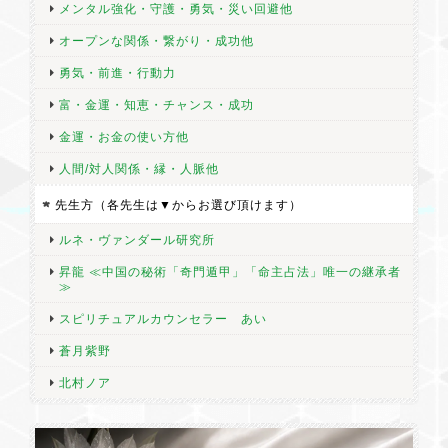
メンタル強化・守護・勇気・災い回避他
オープンな関係・繋がり・成功他
勇気・前進・行動力
富・金運・知恵・チャンス・成功
金運・お金の使い方他
人間/対人関係・縁・人脈他
先生方（各先生は▼からお選び頂けます）
ルネ・ヴァンダール研究所
昇龍 ≪中国の秘術「奇門遁甲」「命主占法」唯一の継承者
≫
スピリチュアルカウンセラー あい
蒼月紫野
北村ノア