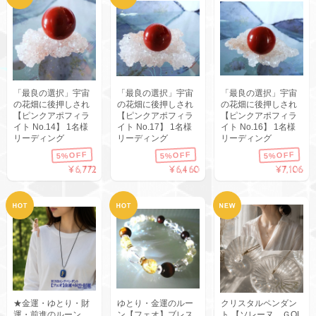
「最良の選択」宇宙
「最良の選択」宇宙
「最良の選択」宇宙
の花畑に後押しされ
の花畑に後押しされ
の花畑に後押しされ
【ピンクアポフィラ
【ピンクアポフィラ
【ピンクアポフィラ
イト No.14】 1名様
イト No.17】 1名様
イト No.16】 1名様
リーディング
リーディング
リーディング
5%OFF
5%OFF
5%OFF
¥6,772
¥6,460
¥7,106
★金運・ゆとり・財
ゆとり・金運のルー
クリスタルペンダン
運・前進のルーン
ン【フェオ】ブレス
ト 【ソレーヌ ＧOL