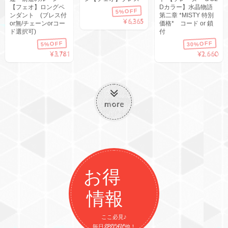
【フェオ】ロングペ
Dカラー】水晶物語
5%OFF
ンダント (ブレス付
第二章 *MISTY 特別
¥6,365
or無/チェーンorコー
価格* コード or 鎖
ド選択可)
付
30%OFF
5%OFF
¥3,781
¥2,660
more
お得
情報
ここ必見♪
毎日SPECAIL他！