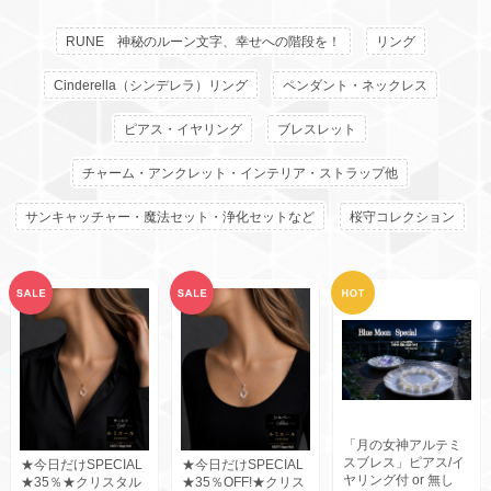
RUNE 神秘のルーン文字、幸せへの階段を！
リング
Cinderella（シンデレラ）リング
ペンダント・ネックレス
ピアス・イヤリング
ブレスレット
チャーム・アンクレット・インテリア・ストラップ他
サンキャッチャー・魔法セット・浄化セットなど
桜守コレクション
「月の女神アルテミ
スブレス」ピアス/イ
★今日だけSPECIAL
★今日だけSPECIAL
ヤリング付 or 無し
★35％★クリスタル
★35％OFF!★クリス