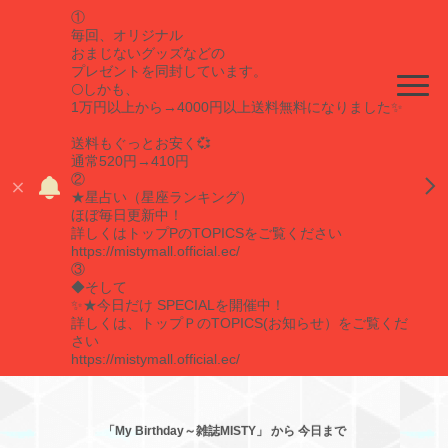
①
毎回、オリジナル
おまじないグッズなどの
プレゼントを同封しています。
🌕しかも、
1万円以上から→4000円以上送料無料になりました✨
送料もぐっとお安く💞
通常520円→410円
②
★星占い（星座ランキング）
ほぼ毎日更新中！
詳しくはトップPのTOPICSをご覧ください
https://mistymall.official.ec/
③
◆そして
✨★今日だけ SPECIALを開催中！
詳しくは、トップＰのTOPICS(お知らせ）をご覧くだ
さい
https://mistymall.official.ec/
「My Birthday～雑誌MISTY」 から 今日まで