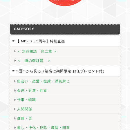
CATEGORY
【 MISTY 15周年】特別企画
＜ 水晶物語 第二章 ＞
＜ 魂の羅針盤 ＞
✨運✨から見る（福袋は期間限定 お任プレゼント付）
出会い・恋愛・復縁・浮気封じ
金運・財運・貯蓄
仕事・転職
人間関係
健康・美
癒し・浄化・厄除・魔除・開運