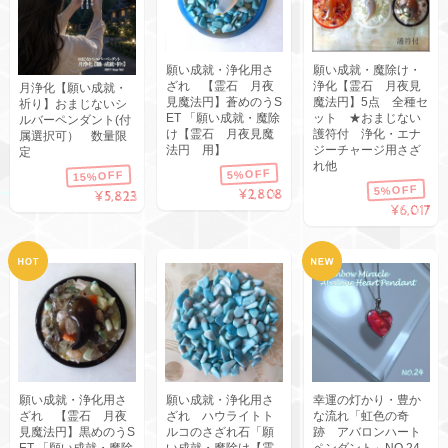
願い成就・浄化用さ
願い成就・魔除け・
ざれ 【霊石 月夜
浄化【霊石 月夜見
月浄化【願い成就・
見魔法円】蒼めのうS
魔法円】5点 全種セ
祈り】おまじないシ
ET 「願い成就・魔除
ット ★おまじない
ルバーペンダント(付
け【霊石 月夜見魔
護符付 浄化・エナ
属選択可） 数量限
法円 用】
ジーチャージ用さざ
定
れ他
5%OFF
15%OFF
5%OFF
¥2,808
¥5,823
¥6,017
願い成就・浄化用さ
願い成就・浄化用さ
幸運の灯かり・豊か
ざれ 【霊石 月夜
ざれ ハウライトト
な流れ「虹色の奇
見魔法円】黒めのうS
ルコのさざれ石「願
跡 アバロンハート
ET 「願い成就・魔除
い成就・魔除け【霊
ペンダント」NO.24