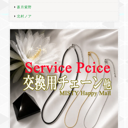
蒼月紫野
北村ノア