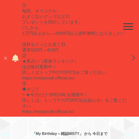
①
毎回、オリジナル
おまじないグッズなどの
プレゼントを同封しています。
🌕しかも、
1万円以上から→4000円以上送料無料になりました✨
送料もぐっとお安く💞
通常520円→410円
②
★星占い（星座ランキング）
ほぼ毎日更新中！
詳しくはトップPのTOPICSをご覧ください
https://mistymall.official.ec/
③
◆そして
✨★今日だけ SPECIALを開催中！
詳しくは、トップＰのTOPICS(お知らせ）をご覧くだ
さい
https://mistymall.official.ec/
「My Birthday～雑誌MISTY」 から 今日まで