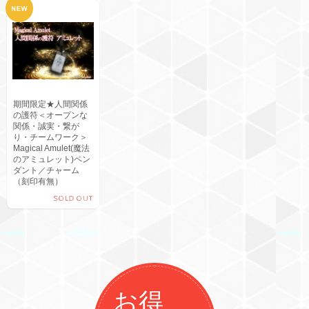
期間限定★人間関係
の護符＜オープンな
関係・誠実・繋が
り・チームワーク＞
Magical Amulet(魔法
のアミュレット)ペン
ダント／チャーム
（刻印有無）
SOLD OUT
お得