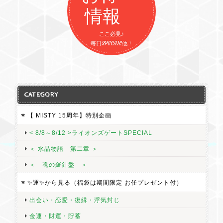
情報
ここ必見♪
毎日SPECAIL他！
CATEGORY
【 MISTY 15周年】特別企画
< 8/8～8/12 >ライオンズゲートSPECIAL
＜ 水晶物語 第二章 ＞
＜ 魂の羅針盤 ＞
✨運✨から見る（福袋は期間限定 お任プレゼント付）
出会い・恋愛・復縁・浮気封じ
金運・財運・貯蓄