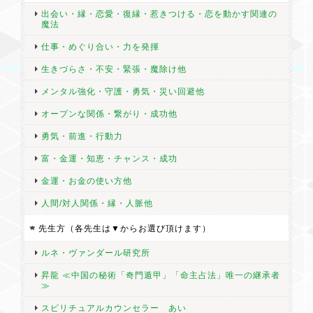
出会い・縁・恋愛・復縁・惹きつける・恋を動かす関連の
魔法
仕事・めぐり合い・力を発揮
生きづらさ・不安・緊張・魔除け他
メンタル強化・守護・勇気・災い回避他
オープンな関係・繋がり・成功他
勇気・前進・行動力
富・金運・知恵・チャンス・成功
金運・お金の使い方他
人間/対人関係・縁・人脈他
先生方（各先生は▼からお選び頂けます）
ルネ・ヴァンダール研究所
昇龍 ≪中国の秘術「奇門遁甲」「命主占法」唯一の継承者
≫
スピリチュアルカウンセラー あい