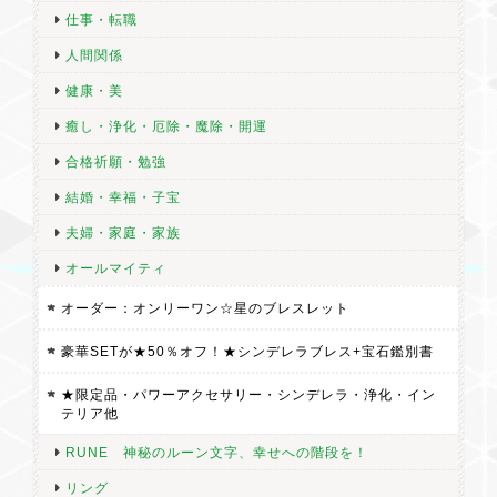
仕事・転職
人間関係
健康・美
癒し・浄化・厄除・魔除・開運
合格祈願・勉強
結婚・幸福・子宝
夫婦・家庭・家族
オールマイティ
オーダー：オンリーワン☆星のブレスレット
豪華SETが★50％オフ！★シンデレラブレス+宝石鑑別書
★限定品・パワーアクセサリー・シンデレラ・浄化・イン
テリア他
RUNE 神秘のルーン文字、幸せへの階段を！
リング