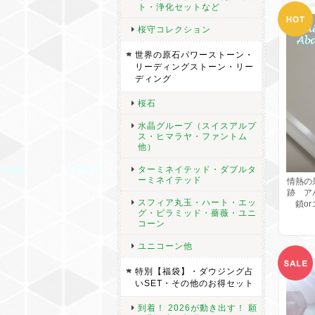
ト・浄化セットなど
桜守コレクション
世界の原石パワーストーン・
リーディングストーン・リー
ディング
桜石
水晶グループ（スイスアルプ
ス・ヒマラヤ・ファントム
他）
ターミネイテッド・ダブルタ
ーミネイテッド
情熱の
跡 ア
スフィア丸玉・ハート・エッ
鎖or
グ・ピラミッド・薔薇・ユニ
コーン
ユニコーン他
特別【福袋】・ダウジング占
いSET・その他のお得セット
到着！ 2026が動き出す！ 願