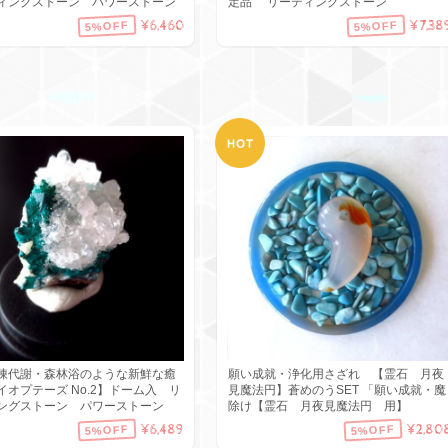
ィングストーン パワーストーン
定品 リーディングストーン
¥6,460
¥7,38
5%OFF
5%OFF
陳代謝・森林浴のような新鮮な癒
願い成就・浄化用さざれ 【霊石 月夜
イオプテーズ No.2】ドーム入 リ
見魔法円】蒼めのうSET 「願い成就・魔
ングストーン パワーストーン
除け【霊石 月夜見魔法円 用】
¥6,489
¥2,80
5%OFF
5%OFF