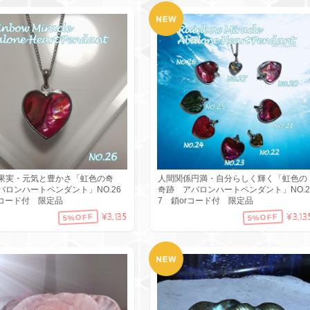
果実・元気と豊かさ「虹色の奇
人間関係円満・自分らしく輝く「虹色の
バロンハートペンダント」NO.26
奇跡 アバロンハートペンダント」NO.2
コード付 限定品
7 鎖orコード付 限定品
¥3,135
¥3,13
5%OFF
5%OFF