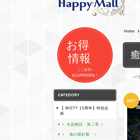
Home
お得
情報
ここ必見♪
毎日SPECAIL他！
パ
CATEGORY
【 MISTY 15周年】特別企
画
＜ 水晶物語 第二章 ＞
＜ 魂の羅針盤 ＞