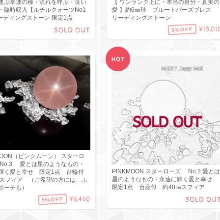
運ぶ幸運の種・流れを呼ぶ・良い
【 ワンランク上に・本当の自分・真実の
・臨時収入【ルチルクォーツNo1
愛 】約6㎜球 ブルートパーズブレス
リーディングストーン 限定1点
リーディングストーン
¥15,01
5%OFF
SOLD OUT
KMOON（ピンクムーン） スターロ
No.3 愛とは星のようなもの・
PINKMOON スターローズ No.2 愛とは
輝く愛と幸せ 限定1点 台輪付
星のようなもの・永遠に輝く愛と幸せ
㎜スフィア （ご希望の方には、ふ
限定1点 台座付 約40㎜スフィア
ポーチも）
¥6,460
5%OFF
SOLD OU