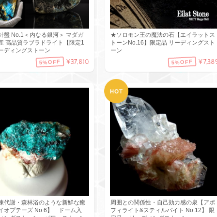
針盤 No.1＜内なる銀河＞ マダガ
★ソロモン王の魔法の石【エイラットス
産 高品質ラブラドライト【限定1
トーンNo.16】限定品 リーディングスト
ーディングストーン
ーン
¥37,810
¥7,38
5%OFF
5%OFF
陳代謝・森林浴のような新鮮な癒
周囲との関係性・自己効力感の泉【アポ
イオプテーズ No.6】 ドーム入
フィライト&スティルバイト No.12】 限