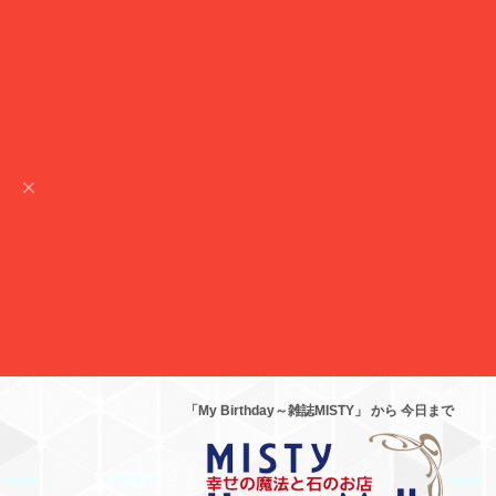
「My Birthday～雑誌MISTY」 から 今日まで