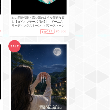
心の新陳代謝・森林浴のような新鮮な癒
し【ダイオプテーズ No.5】 ドーム入
リーディングストーン パワーストーン
9
¥5,805
5%OFF