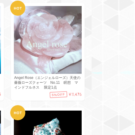
Angel Rose（エンジェルローズ）天使の
薔薇ローズクォーツ No.11 瞑想 マ
インドフルネス 限定1点
5
¥11,476
5%OFF