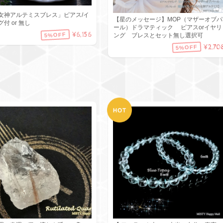
女神アルテミスブレス」ピアス/イ
【星のメッセージ】MOP（マザーオブパ
付 or 無し
ール）ドラマティック ピアスorイヤリ
¥6,156
5%OFF
ング ブレスとセット無し選択可
¥2,70
5%OFF