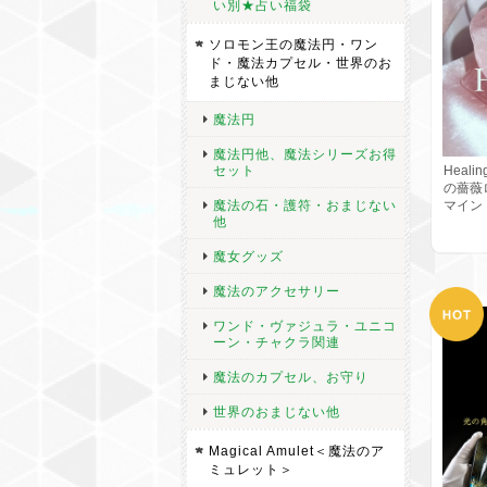
い別★占い福袋
ソロモン王の魔法円・ワン
ド・魔法カプセル・世界のお
まじない他
魔法円
魔法円他、魔法シリーズお得
Heal
セット
の薔薇
マイン
魔法の石・護符・おまじない
他
魔女グッズ
魔法のアクセサリー
ワンド・ヴァジュラ・ユニコ
ーン・チャクラ関連
魔法のカプセル、お守り
世界のおまじない他
Magical Amulet＜魔法のア
ミュレット＞