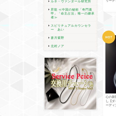
リーデ
ルネ・ヴァンダール研究所
昇龍 ≪中国の秘術「奇門遁
甲」「命主占法」唯一の継承
者≫
スピリチュアルカウンセラ
ー あい
蒼月紫野
北村ノア
心の新
し【ダ
ーディ