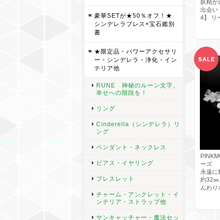
妖精が
出会い
豪華SETが★50％オフ！★
4】 
シンデレラブレス+宝石鑑別
書
★限定品・パワーアクセサリ
ー・シンデレラ・浄化・イン
テリア他
RUNE 神秘のルーン文字、
幸せへの階段を！
リング
Cinderella（シンデレラ）リ
ング
ペンダント・ネックレス
PIN
ピアス・イヤリング
ーズ 
永遠に
ブレスレット
約32
んわり
チャーム・アンクレット・イ
ンテリア・ストラップ他
サンキャッチャー・魔法セッ