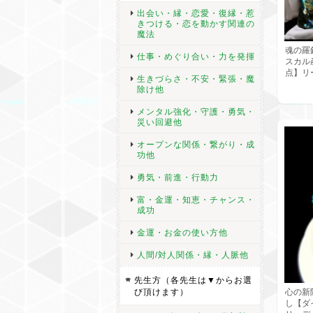
出会い・縁・恋愛・復縁・惹
きつける・恋を動かす関連の
魔法
魂の羅
仕事・めぐり合い・力を発揮
スカル
点】リ
生きづらさ・不安・緊張・魔
除け他
メンタル強化・守護・勇気・
災い回避他
オープンな関係・繋がり・成
功他
勇気・前進・行動力
富・金運・知恵・チャンス・
成功
金運・お金の使い方他
人間/対人関係・縁・人脈他
先生方（各先生は▼からお選
び頂けます）
心の新
し【ダ