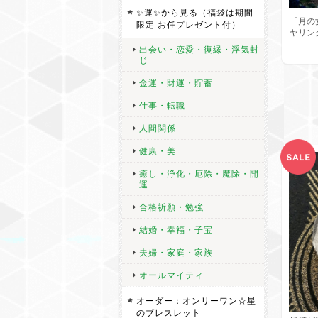
✨運✨から見る（福袋は期間
「月の
限定 お任プレゼント付）
ヤリング
出会い・恋愛・復縁・浮気封
じ
金運・財運・貯蓄
仕事・転職
人間関係
健康・美
癒し・浄化・厄除・魔除・開
運
合格祈願・勉強
結婚・幸福・子宝
夫婦・家庭・家族
オールマイティ
オーダー：オンリーワン☆星
のブレスレット