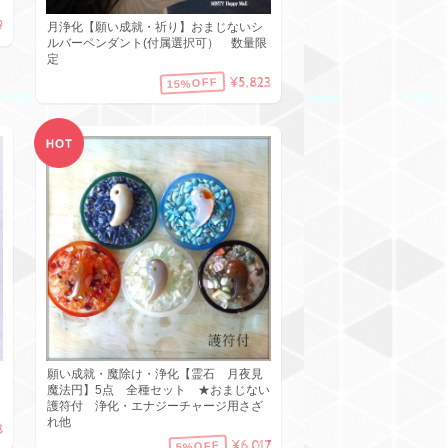
9
月浄化【願い成就・祈り】おまじないシ
ルバーペンダント(付属選択可） 数量限
定
¥5,823
15%OFF
願い成就・魔除け・浄化【霊石 月夜見
魔法円】5点 全種セット ★おまじない
護符付 浄化・エナジーチャージ用さざ
れ他
8
¥6,017
5%OFF