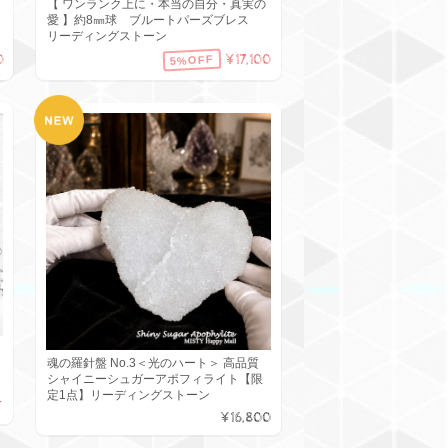
【 ワンランク上に・本当の自分・真実の
愛 】約8㎜球 ブルートパーズブレス
リーディングストーン
0
¥17,100
5%OFF
魂の羅針盤 No.3＜光のハート＞ 高品質
シャイニーシュガーアポフィライト【限
定1点】リーディングストーン
T
¥16,800