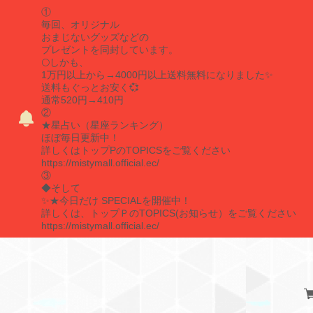
①
毎回、オリジナル
おまじないグッズなどの
プレゼントを同封しています。
🌕しかも、
1万円以上から→4000円以上送料無料になりました✨
送料もぐっとお安く💞
通常520円→410円
②
★星占い（星座ランキング）
ほぼ毎日更新中！
詳しくはトップPのTOPICSをご覧ください
https://mistymall.official.ec/
③
◆そして
✨★今日だけ SPECIALを開催中！
詳しくは、トップＰのTOPICS(お知らせ）をご覧ください
https://mistymall.official.ec/