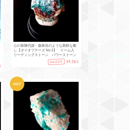
ー
心の新陳代謝・森林浴のような新鮮な癒
し【ダイオプテーズ No.3】 ドーム入
リーディングストーン パワーストーン
¥5,586
5%OFF
5