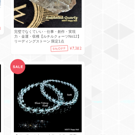
8
完璧でなくていい・仕事・創作・実現
力・金運・収穫【ルチルクォーツNo12】
リーディングストーン 限定1点
¥7,382
5%OFF