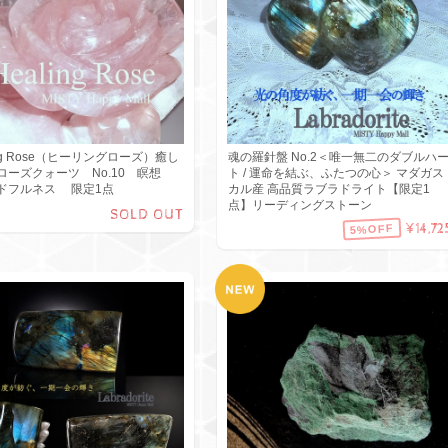
ing Rose（ヒーリングローズ）癒し
魂の羅針盤 No.2＜唯一無二のダブルハ
ローズクォーツ No.10 瞑想
ト / 運命を結ぶ、ふたつの心＞ マダガス
ドフルネス 限定1点
カル産 高品質ラブラドライト【限定1
点】リーディングストーン
SOLD OUT
¥14,72
5%OFF