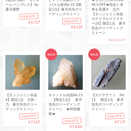
ームーンブレス】 by
ト(クル産)No.10【限
36％OFF★現在と未
蒼月紫野
定1点】蒼月先生のリ
来を見通す・活力
ーディングストーン
【タンジェリン水晶
15%OFF
カテドラルクラスタ
15%OFF
¥8,727
ー16】限定1点 蒼月
¥8,225
先生のリーディング
ストーン
SOLD OUT
【タンジェリン水晶
キャンドル水晶No.13
【カイヤナイト No.
4】限定1点 元気・
【限定1点】 蒼月
1】 限定1点 蒼月
力 蒼月先生のリー
先生のリーディング
先生のリーディング
ディングストーン
ストーン ★特別価
ストーン
格★
15%OFF
15%OFF
15%OFF
¥7,625
¥7,619
¥5,888