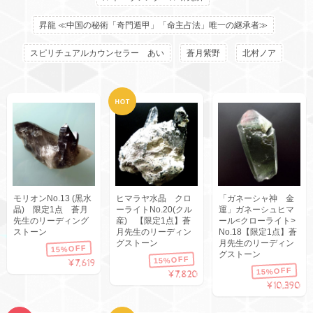
昇龍 ≪中国の秘術「奇門遁甲」「命主占法」唯一の継承者≫
スピリチュアルカウンセラー あい
蒼月紫野
北村ノア
モリオンNo.13 (黒水
ヒマラヤ水晶 クロ
「ガネーシャ神 金
晶) 限定1点 蒼月
ーライトNo.20(クル
運」ガネーシュヒマ
先生のリーディング
産) 【限定1点】蒼
ール<クローライト>
ストーン
月先生のリーディン
No.18【限定1点】蒼
グストーン
月先生のリーディン
15%OFF
グストーン
15%OFF
¥7,619
15%OFF
¥7,820
¥10,390