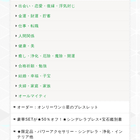
出会い・恋愛・復縁・浮気封じ
金運・財運・貯蓄
仕事・転職
人間関係
健康・美
癒し・浄化・厄除・魔除・開運
合格祈願・勉強
結婚・幸福・子宝
夫婦・家庭・家族
オールマイティ
オーダー：オンリーワン☆星のブレスレット
豪華SETが★50％オフ！★シンデレラブレス+宝石鑑別書
★限定品・パワーアクセサリー・シンデレラ・浄化・イン
テリア他