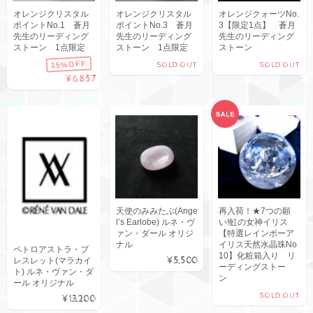
オレンジクリスタル
オレンジクリスタル
オレンジクォーツNo.
ポイントNo.1 蒼月
ポイントNo.3 蒼月
3【限定1点】 蒼月
先生のリーディング
先生のリーディング
先生のリーディング
ストーン 1点限定
ストーン 1点限定
ストーン
15%OFF
SOLD OUT
SOLD OUT
¥6,857
天使のみみたぶ(Ange
再入荷！★7つの願
l’s Earlobe) ルネ・ヴ
い!虹の女神イリス
ァン・ダール オリジ
【特選レインボーア
ナル
イリス天然水晶珠No
ペトロアストラ・ブ
10】化粧箱入り リ
¥5,500
レスレット(マラカイ
ーディングストー
ト) ルネ・ヴァン・ダ
ン
ール オリジナル
SOLD OUT
¥13,200