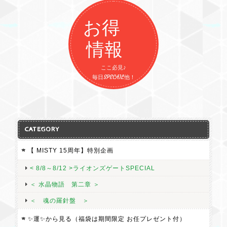
お得
情報
ここ必見♪
毎日SPECAIL他！
CATEGORY
【 MISTY 15周年】特別企画
< 8/8～8/12 >ライオンズゲートSPECIAL
＜ 水晶物語 第二章 ＞
＜ 魂の羅針盤 ＞
✨運✨から見る（福袋は期間限定 お任プレゼント付）