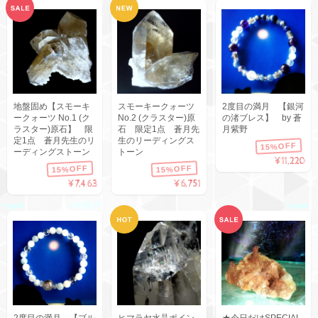
地盤固め【スモーキ
スモーキークォーツ
2度目の満月 【銀河
ークォーツ No.1 (ク
No.2 (クラスター)原
の渚ブレス】 by 蒼
ラスター)原石】 限
石 限定1点 蒼月先
月紫野
定1点 蒼月先生のリ
生のリーディングス
15%OFF
ーディングストーン
トーン
¥11,220
15%OFF
15%OFF
¥7,463
¥6,751
2度目の満月 【ブル
ヒマラヤ水晶ポイン
★今日だけSPECIAL