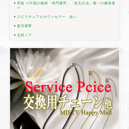
昇龍 ≪中国の秘術「奇門遁甲」「命主占法」唯一の継承者
≫
スピリチュアルカウンセラー あい
蒼月紫野
北村ノア