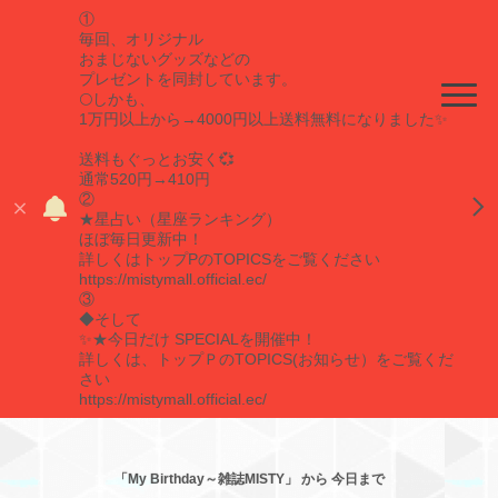
①
毎回、オリジナル
おまじないグッズなどの
プレゼントを同封しています。
🌕しかも、
1万円以上から→4000円以上送料無料になりました✨
送料もぐっとお安く💞
通常520円→410円
②
★星占い（星座ランキング）
ほぼ毎日更新中！
詳しくはトップPのTOPICSをご覧ください
https://mistymall.official.ec/
③
◆そして
✨★今日だけ SPECIALを開催中！
詳しくは、トップＰのTOPICS(お知らせ）をご覧くだ
さい
https://mistymall.official.ec/
「My Birthday～雑誌MISTY」 から 今日まで