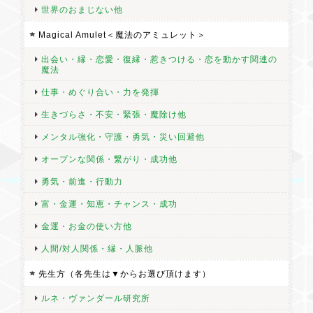
世界のおまじない他
Magical Amulet＜魔法のアミュレット＞
出会い・縁・恋愛・復縁・惹きつける・恋を動かす関連の
魔法
仕事・めぐり合い・力を発揮
生きづらさ・不安・緊張・魔除け他
メンタル強化・守護・勇気・災い回避他
オープンな関係・繋がり・成功他
勇気・前進・行動力
富・金運・知恵・チャンス・成功
金運・お金の使い方他
人間/対人関係・縁・人脈他
先生方（各先生は▼からお選び頂けます）
ルネ・ヴァンダール研究所