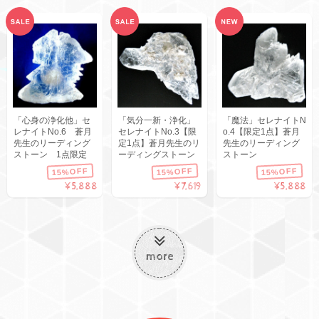
「心身の浄化他」セ
「気分一新・浄化」
「魔法」セレナイトN
レナイトNo.6 蒼月
セレナイトNo.3【限
o.4【限定1点】蒼月
先生のリーディング
定1点】蒼月先生のリ
先生のリーディング
ストーン 1点限定
ーディングストーン
ストーン
15%OFF
15%OFF
15%OFF
¥5,888
¥7,619
¥5,888
more