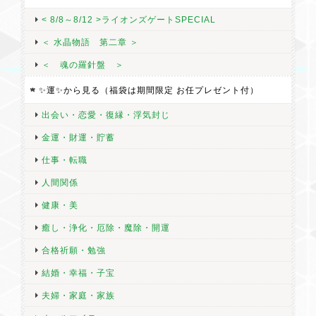
< 8/8～8/12 >ライオンズゲートSPECIAL
＜ 水晶物語 第二章 ＞
＜ 魂の羅針盤 ＞
✨運✨から見る（福袋は期間限定 お任プレゼント付）
出会い・恋愛・復縁・浮気封じ
金運・財運・貯蓄
仕事・転職
人間関係
健康・美
癒し・浄化・厄除・魔除・開運
合格祈願・勉強
結婚・幸福・子宝
夫婦・家庭・家族