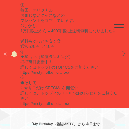
①
毎回、オリジナル
おまじないグッズなどの
プレゼントを同封しています。
🌕しかも、
1万円以上から→4000円以上送料無料になりました✨
送料もぐっとお安く💞
通常520円→410円
②
★星占い（星座ランキング）
ほぼ毎日更新中！
詳しくはトップPのTOPICSをご覧ください
https://mistymall.official.ec/
③
◆そして
✨★今日だけ SPECIALを開催中！
詳しくは、トップＰのTOPICS(お知らせ）をご覧くだ
さい
https://mistymall.official.ec/
「My Birthday～雑誌MISTY」 から 今日まで