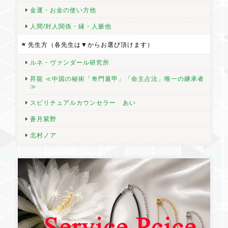
金運・お金の使い方他
人間/対人関係・縁・人脈他
先生方（各先生は▼からお選び頂けます）
ルネ・ヴァンダール研究所
昇龍 ≪中国の秘術「奇門遁甲」「命主占法」唯一の継承者
≫
スピリチュアルカウンセラー あい
蒼月紫野
北村ノア