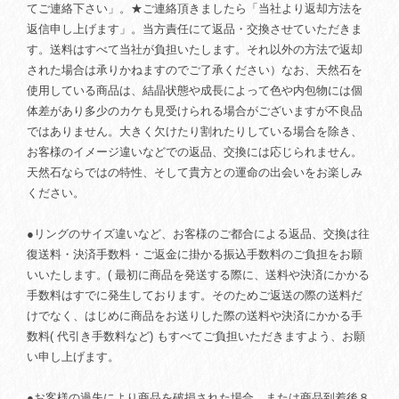
てご連絡下さい」。★ご連絡頂きましたら「当社より返却方法を
返信申し上げます」。当方責任にて返品・交換させていただきま
す。送料はすべて当社が負担いたします。それ以外の方法で返却
された場合は承りかねますのでご了承ください）なお、天然石を
使用している商品は、結晶状態や成長によって色や内包物には個
体差があり多少のカケも見受けられる場合がございますが不良品
ではありません。大きく欠けたり割れたりしている場合を除き、
お客様のイメージ違いなどでの返品、交換には応じられません。
天然石ならではの特性、そして貴方との運命の出会いをお楽しみ
ください。
●リングのサイズ違いなど、お客様のご都合による返品、交換は往
復送料・決済手数料・ご返金に掛かる振込手数料のご負担をお願
いいたします。( 最初に商品を発送する際に、送料や決済にかかる
手数料はすでに発生しております。そのためご返送の際の送料だ
けでなく、はじめに商品をお送りした際の送料や決済にかかる手
数料( 代引き手数料など) もすべてご負担いただきますよう、お願
い申し上げます。
●お客様の過失により商品を破損された場合、または商品到着後８