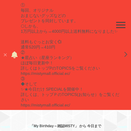
①
毎回、オリジナル
おまじないグッズなどの
プレゼントを同封しています。
🌕しかも、
1万円以上から→4000円以上送料無料になりました✨
送料もぐっとお安く💞
通常520円→410円
②
★星占い（星座ランキング）
ほぼ毎日更新中！
詳しくはトップPのTOPICSをご覧ください
https://mistymall.official.ec/
③
◆そして
✨★今日だけ SPECIALを開催中！
詳しくは、トップＰのTOPICS(お知らせ）をご覧くだ
さい
https://mistymall.official.ec/
「My Birthday～雑誌MISTY」 から 今日まで