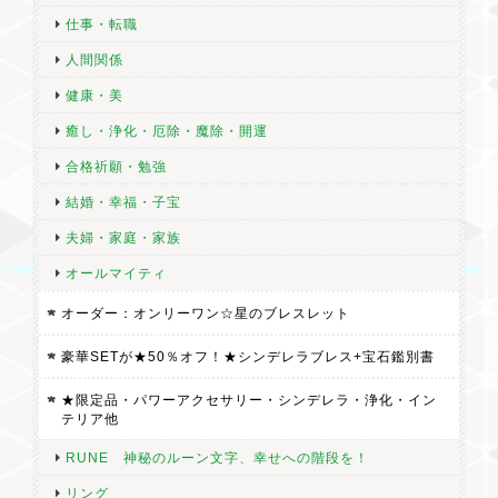
仕事・転職
人間関係
健康・美
癒し・浄化・厄除・魔除・開運
合格祈願・勉強
結婚・幸福・子宝
夫婦・家庭・家族
オールマイティ
オーダー：オンリーワン☆星のブレスレット
豪華SETが★50％オフ！★シンデレラブレス+宝石鑑別書
★限定品・パワーアクセサリー・シンデレラ・浄化・イン
テリア他
RUNE 神秘のルーン文字、幸せへの階段を！
リング