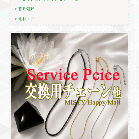
蒼月紫野
北村ノア