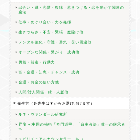
出会い・縁・恋愛・復縁・惹きつける・恋を動かす関連の
魔法
仕事・めぐり合い・力を発揮
生きづらさ・不安・緊張・魔除け他
メンタル強化・守護・勇気・災い回避他
オープンな関係・繋がり・成功他
勇気・前進・行動力
富・金運・知恵・チャンス・成功
金運・お金の使い方他
人間/対人関係・縁・人脈他
先生方（各先生は▼からお選び頂けます）
ルネ・ヴァンダール研究所
昇龍 ≪中国の秘術「奇門遁甲」「命主占法」唯一の継承者
≫
スピリチュアルカウンセラー あい