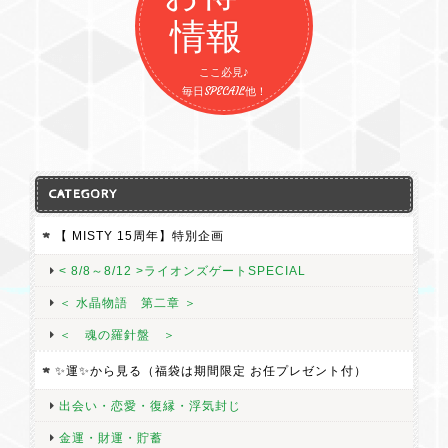
情報
ここ必見♪
毎日SPECAIL他！
CATEGORY
【 MISTY 15周年】特別企画
< 8/8～8/12 >ライオンズゲートSPECIAL
＜ 水晶物語 第二章 ＞
＜ 魂の羅針盤 ＞
✨運✨から見る（福袋は期間限定 お任プレゼント付）
出会い・恋愛・復縁・浮気封じ
金運・財運・貯蓄