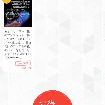
★オンリーワン【星
のブレスレット】あ
なたが<生まれた日の
星>を探し出し、貴方
だけのブレス＆今後
のヒントをお創りし
ます by ミステイハ
ッピーモール
15%OFF
¥8,330
お得