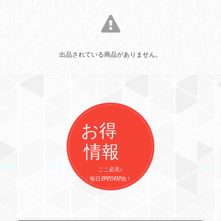
出品されている商品がありません。
お得
情報
ここ必見♪
毎日SPECAIL他！