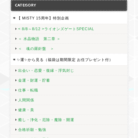
CATEGORY
【 MISTY 15周年】特別企画
< 8/8～8/12 >ライオンズゲートSPECIAL
＜ 水晶物語 第二章 ＞
＜ 魂の羅針盤 ＞
✨運✨から見る（福袋は期間限定 お任プレゼント付）
出会い・恋愛・復縁・浮気封じ
金運・財運・貯蓄
仕事・転職
人間関係
健康・美
癒し・浄化・厄除・魔除・開運
合格祈願・勉強