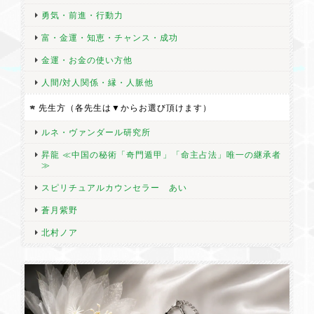
勇気・前進・行動力
富・金運・知恵・チャンス・成功
金運・お金の使い方他
人間/対人関係・縁・人脈他
先生方（各先生は▼からお選び頂けます）
ルネ・ヴァンダール研究所
昇龍 ≪中国の秘術「奇門遁甲」「命主占法」唯一の継承者
≫
スピリチュアルカウンセラー あい
蒼月紫野
北村ノア