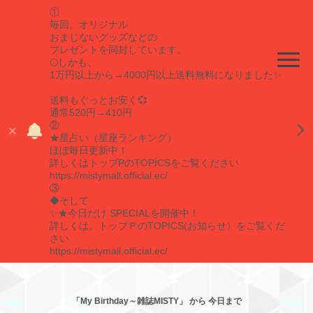
①
毎回、オリジナル
おまじないグッズなどの
プレゼントを同封しています。
🌕しかも、
1万円以上から→4000円以上送料無料になりました✨
送料もぐっとお安く💞
通常520円→410円
②
★星占い（星座ランキング）
ほぼ毎日更新中！
詳しくはトップPのTOPICSをご覧ください
https://mistymall.official.ec/
③
◆そして
✨★今日だけ SPECIALを開催中！
詳しくは、トップＰのTOPICS(お知らせ）をご覧くだ
さい
https://mistymall.official.ec/
「My Birthday～雑誌MISTY」 から 今日まで