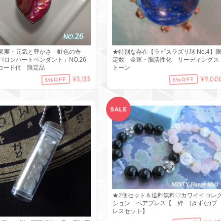
果実・元気と豊かさ「虹色の奇
★特別な存在【ラピスラズリ球 No.4】
バロンハートペンダント」NO.26
定数 金運・脳活性化 リーディングス
コード付 限定品
トーン
¥3,135
¥9,00
5%OFF
5%OFF
★2個セット＆送料無料♡カワイイコレ
ション ペアブレス【 絆 (きずな)ブ
レスセット】