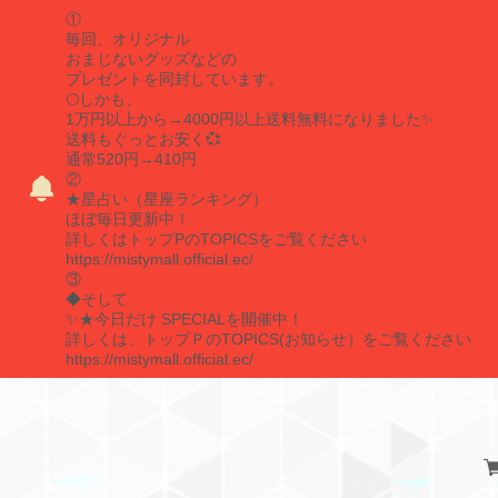
①
毎回、オリジナル
おまじないグッズなどの
プレゼントを同封しています。
🌕しかも、
1万円以上から→4000円以上送料無料になりました✨
送料もぐっとお安く💞
通常520円→410円
②
★星占い（星座ランキング）
ほぼ毎日更新中！
詳しくはトップPのTOPICSをご覧ください
https://mistymall.official.ec/
③
◆そして
✨★今日だけ SPECIALを開催中！
詳しくは、トップＰのTOPICS(お知らせ）をご覧ください
https://mistymall.official.ec/