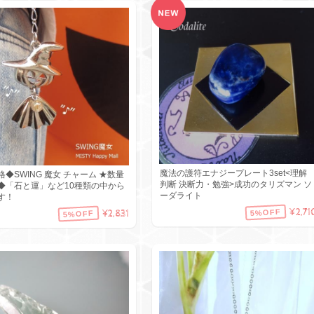
魔法の護符エナジープレート3set<理解
◆SWING 魔女 チャーム ★数量
判断 決断力・勉強>成功のタリズマン ソ
◆「石と運」など10種類の中から
ーダライト
す！
¥2,71
5%OFF
¥2,831
5%OFF