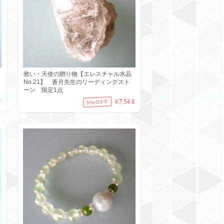
救い・天使の贈り物【エレスチャル水晶
No.21】 蒼月先生のリーディングスト
ーン 限定1点
¥7,548
5%OFF
T