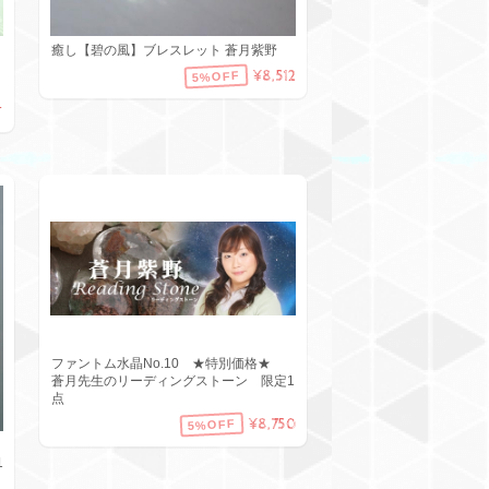
癒し【碧の風】ブレスレット 蒼月紫野
¥8,512
5%OFF
T
ファントム水晶No.10 ★特別価格★
蒼月先生のリーディングストーン 限定1
点
¥8,750
5%OFF
1