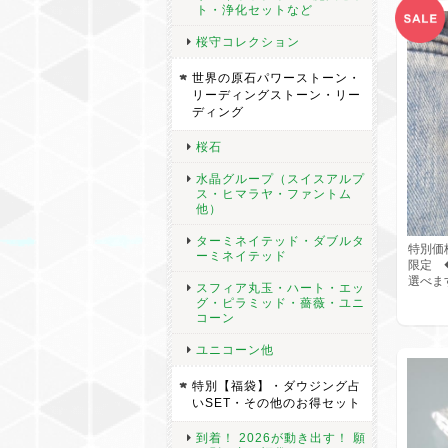
ト・浄化セットなど
桜守コレクション
世界の原石パワーストーン・
リーディングストーン・リー
ディング
桜石
水晶グループ（スイスアルプ
ス・ヒマラヤ・ファントム
他）
ターミネイテッド・ダブルタ
特別価格
ーミネイテッド
限定 
選べま
スフィア丸玉・ハート・エッ
グ・ピラミッド・薔薇・ユニ
コーン
ユニコーン他
特別【福袋】・ダウジング占
いSET・その他のお得セット
到着！ 2026が動き出す！ 願