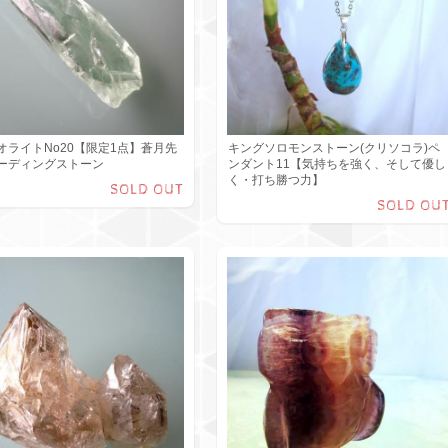
オライトNo20【限定1点】蒼月先
キングソロモンストーン(クリソコラ)ペ
ーディングストーン
ンダント11【気持ちを強く、そして優し
く・打ち勝つ力】
SOLD OUT
SOLD OU