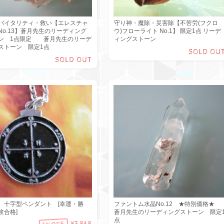
バイタリティ・救い【エレスチャ
守り神・魔除・災害除【不苦労(フクロ
No.13】蒼月先生のリーディング
ウ)フローライト No.1】 限定1点 リーデ
ン 1点限定 蒼月先生のリーデ
ィングストーン
ストーン 限定1点
SOLD OU
SOLD OUT
 十字型ペンダント [幸運・勝
ファントム水晶No.12 ★特別価格★
験合格]
蒼月先生のリーディングストーン 限定
点