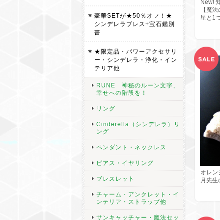
New
【魔法
豪華SETが★50％オフ！★
星と1
シンデレラブレス+宝石鑑別
書
★限定品・パワーアクセサリ
ー・シンデレラ・浄化・イン
テリア他
RUNE 神秘のルーン文字、
幸せへの階段を！
リング
Cinderella（シンデレラ）リ
ング
ペンダント・ネックレス
ピアス・イヤリング
オレン
ブレスレット
月先生
チャーム・アンクレット・イ
ンテリア・ストラップ他
サンキャッチャー・魔法セッ