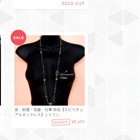
1
SOLD OUT
富・財運・克服・仕事 特化【スピリチュ
ー
アルネックレス】シトリン
¥5,699
5%OFF
T