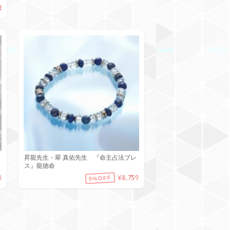
2
昇龍先生・翠 真佑先生 『命主占法ブレ
ス』龍徳命
8
¥8,759
5%OFF