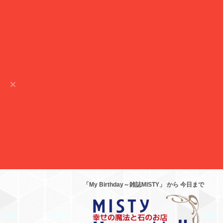
「My Birthday～雑誌MISTY」 から 今日まで