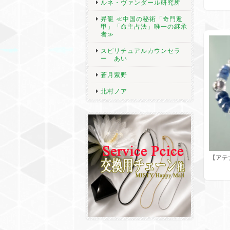
ルネ・ヴァンダール研究所
昇龍 ≪中国の秘術「奇門遁
甲」「命主占法」唯一の継承
者≫
スピリチュアルカウンセラ
ー あい
蒼月紫野
北村ノア
【アテ