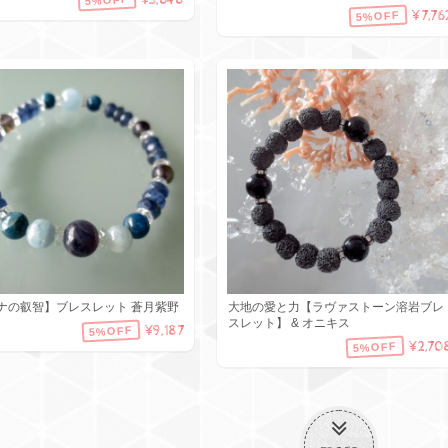
¥3,848
5%OFF
¥7,76
5%OFF
ナの叡智】ブレスレット 蒼月紫野
大地の愛と力【ラヴァストーン溶岩ブレ
スレット】 & オニキス
¥9,187
5%OFF
¥2,70
5%OFF