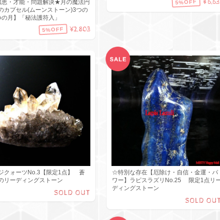
¥6,63
5%OFF
! 知恵・才能・問題解決★月の魔法円
のカプセル(ムーンストーン)3つの
つの月】「秘法護符入」
¥2,803
5%OFF
ジクォーツNo.3【限定1点】 蒼
☆特別な存在【厄除け・自信・金運・パ
のリーディングストーン
ワー】ラピスラズリNo.25 限定1点リ
ディングストーン
SOLD OUT
SOLD OU