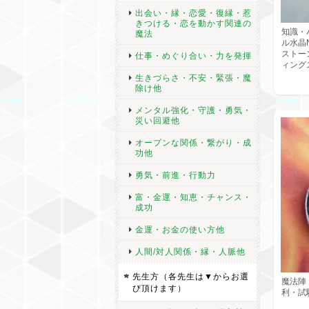
出会い・縁・恋愛・復縁・惹
きつける・恋を動かす関連の
知識・
魔法
ル水晶
ストー
仕事・めぐり合い・力を発揮
ィング
生きづらさ・不安・緊張・魔
除け他
メンタル強化・守護・勇気・
災い回避他
オープンな関係・繋がり・成
功他
勇気・前進・行動力
富・金運・知恵・チャンス・
成功
金運・お金の使い方他
人間/対人関係・縁・人脈他
先生方（各先生は▼からお選
魔法陣
び頂けます）
利・試