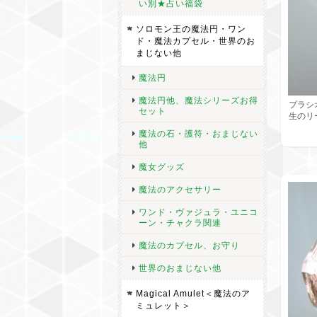
い別★占い福袋
ソロモン王の魔法円・ワン
ド・魔法カプセル・世界のお
まじない他
魔法円
魔法円他、魔法シリーズお得
プラシ
セット
生のリ
魔法の石・護符・おまじない
他
魔女グッズ
魔法のアクセサリー
ワンド・ヴァジュラ・ユニコ
ーン・チャクラ関連
魔法のカプセル、お守り
世界のおまじない他
Magical Amulet＜魔法のア
ミュレット＞