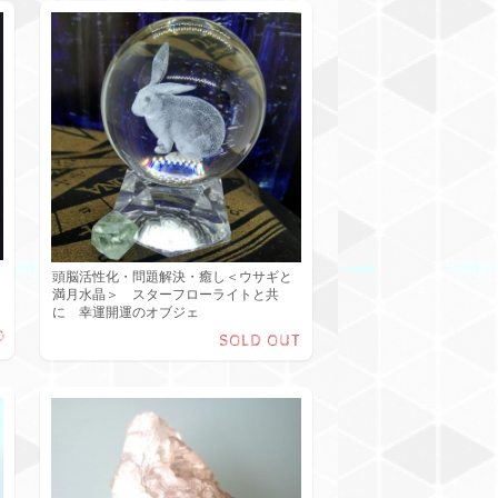
頭脳活性化・問題解決・癒し＜ウサギと
満月水晶＞ スターフローライトと共
に 幸運開運のオブジェ
0
SOLD OUT