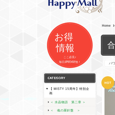
Home
お得
情報
ここ必見♪
毎日SPECAIL他！
パ
CATEGORY
【 MISTY 15周年】特別企
画
＜ 水晶物語 第二章 ＞
＜ 魂の羅針盤 ＞