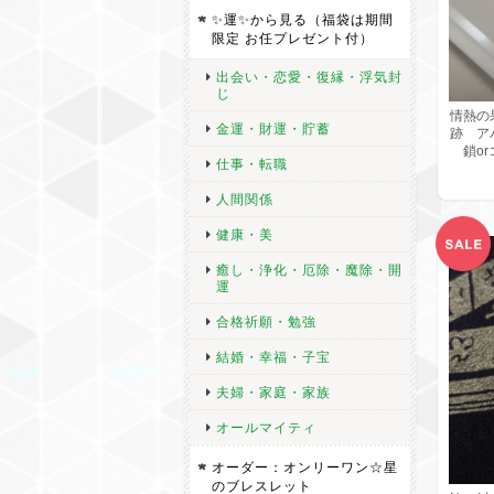
✨運✨から見る（福袋は期間
限定 お任プレゼント付）
出会い・恋愛・復縁・浮気封
じ
情熱の
金運・財運・貯蓄
跡 ア
鎖or
仕事・転職
人間関係
健康・美
癒し・浄化・厄除・魔除・開
運
合格祈願・勉強
結婚・幸福・子宝
夫婦・家庭・家族
オールマイティ
オーダー：オンリーワン☆星
のブレスレット