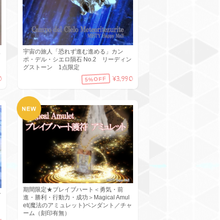
限
宇宙の旅人「恐れず進む進める」カン
ポ・デル・シエロ隕石 No.2 リーディン
グストーン 1点限定
0
¥3,990
5%OFF
期間限定★ブレイブハート＜勇気・前
ク
進・勝利・行動力・成功＞Magical Amul
et(魔法のアミュレット)ペンダント／チャ
ーム（刻印有無）