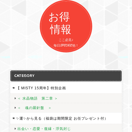
お得
情報
ここ必見♪
毎日SPECAIL他！
CATEGORY
【 MISTY 15周年】特別企画
＜ 水晶物語 第二章 ＞
＜ 魂の羅針盤 ＞
✨運✨から見る（福袋は期間限定 お任プレゼント付）
出会い・恋愛・復縁・浮気封じ