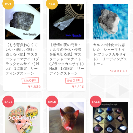
【もう背負わなくて
【感情の夜の門番・
カルマの浄化☆片思
いい・悲しい別れ・
カルマの浄化・停滞
い☆ シャーマナイ
道しるべ他】マスタ
を断ち切る他】マス
ト(ブラックカルサイ
ーシャーマナイト(ブ
ターシャーマナイト
ト) リーディングス
ラックカルサイト) N
(ブラックカルサイト)
トーン
o.7 1点限定 リー
No.6 1点限定 リー
SOLD OUT
ディングストーン
ディングストーン
5%OFF
5%OFF
¥4,636
¥4,418