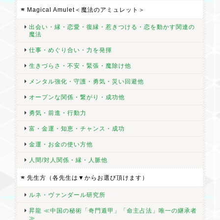
Magical Amulet＜魔法のアミュレット＞
出会い・縁・恋愛・復縁・惹きつける・恋を動かす関連の
魔法
仕事・めぐり合い・力を発揮
生きづらさ・不安・緊張・魔除け他
メンタル強化・守護・勇気・災い回避他
オープンな関係・繋がり・成功他
勇気・前進・行動力
富・金運・知恵・チャンス・成功
金運・お金の使い方他
人間/対人関係・縁・人脈他
先生方（各先生は▼からお選び頂けます）
ルネ・ヴァンダール研究所
昇龍 ≪中国の秘術「奇門遁甲」「命主占法」唯一の継承者
≫