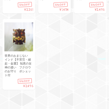
5%OFF
5%OFF
5%OFF
¥2,261
¥1,454
¥2,496
世界のおまじない
インド【不苦労・縁
起・金運】 知恵の女
神の遣い フクロウ
のお守り ポシェッ
ト付
5%OFF
¥2,496