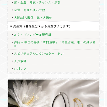
富・金運・知恵・チャンス・成功
色々なハートがあるけれど、ぷっくりしていてなんてかわいいの
金運・お金の使い方他
だろう。上品で優しい感じです。硬度が低いらしいので、割れな
人間/対人関係・縁・人脈他
いよう濡らさないように大切にしたいです。 昨日受け取りまし
た。発送も早く注文の翌日発送、発送から3日で届きました。
先生方（各先生は▼からお選び頂けます）
ルネ・ヴァンダール研究所
昇龍 ≪中国の秘術「奇門遁甲」「命主占法」唯一の継承者
≫
★アクアマリンペンダントNO.21 (月の女神ディアナの護り)＆ご希望の方には健康秘石チャームのお供付 若さ・幸せ
2026/07/03
スピリチュアルカウンセラー あい
蒼月紫野
小さく可愛らしいです。キラキラしている所もありとても綺麗で
北村ノア
す。気持ちが落ち着きそうです。健康秘石チャームも小さくかわ
いいです。一緒に購入のセレナイトのハートと合う感じです。
★【ご案内済みのお客様専用】再会したユニコーン
2026/06/19