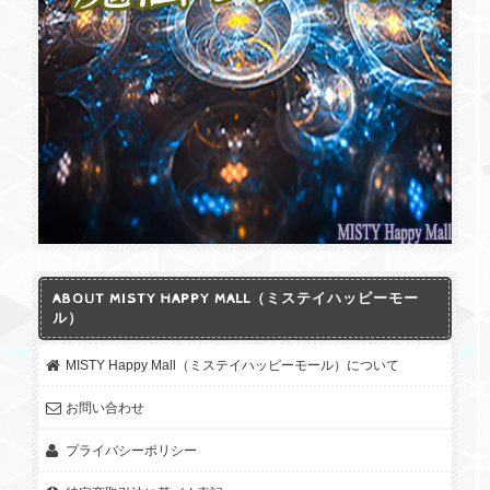
★今日だけSPECIAL★35％オフ！[国石選定] 記念特別価格【糸魚川翡翠輝石No.10】 限定品 リーディングストーン
2026/05/10
期間限定★ソロモン王の護符＜富・金運・知恵・奇跡の力・チャンス・成功＞Magical Amulet(魔法のアミュレット)ペンダント／チャーム（刻印有無）
2026/05/10
シンプル＆小さくて可愛いデザインと、神社やお寺のお守りとは
ABOUT MISTY HAPPY MALL（ミステイハッピーモー
違ってアクセサリー感覚で持てる点にも惹かれて購入しました。
ル）
実物はとても軽くて使いやすく、買って良かったです。最近少し
不安なことがあったのですが、このお守りがあると自然と前向き
MISTY Happy Mall（ミステイハッピーモール）について
になれる気がします。今回はペンダントにしてもらいましたが、
ただ部屋に飾っておくのも楽しい。手に取りやすい価格だし、次
お問い合わせ
回はチャームも良さそう。対応も丁寧で好きなお店です。
プライバシーポリシー