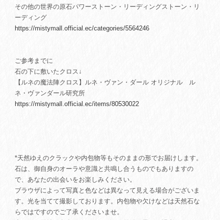
その他の世界の原石パワーストーン・リーディングストーン・リ
ーディング
https://mistymall.official.ec/categories/5564246
ご参考までに
石の下に敷いたクロス↓
【ルネの魔法陣クロス】ルネ・ヴァン・ダール オリジナル ル
ネ・ヴァンダール研究所
https://mistymall.official.ec/items/80530022
*天然ゆえのクラックや内包物等もそのままの形でお届けします。
石は、御自身のオーラや意識と共鳴し合うものでもありますの
で、あなたの出会いをお楽しみください。
ブラウザによって写真と色などは異なって見える場合がございま
す。光を当てて撮影しております。内包物や欠けなどは天然石な
らではですのでご了承くださいませ。