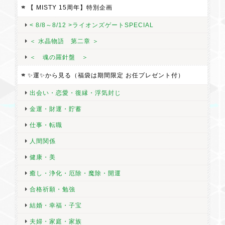
【ふたつの命】琥珀(アンバー)ペンダント 数量限定 (鎖 とコード両方付&ポシェット付）
【 MISTY 15周年】特別企画
2026/07/31
< 8/8～8/12 >ライオンズゲートSPECIAL
＜ 水晶物語 第二章 ＞
とっても安心できるショップさんです 丁寧なメールのやり取り、
配慮に感謝致します アンバーは映画ジュラシックパークの印象が
＜ 魂の羅針盤 ＞
強く太古の空気がある様な感じがします 2つのアンバー 大切にし
✨運✨から見る（福袋は期間限定 お任プレゼント付）
ます ありがとうございました
出会い・恋愛・復縁・浮気封じ
金運・財運・貯蓄
仕事・転職
<バリエルの魔法円>金運召喚・貧困から逃れる・浪費癖防止・予期せぬ収入・自信 BY ミステイハッピーモール
2026/07/23
人間関係
健康・美
「悪い事しかない連鎖を止めたい」「今の状況を変えたい」そん
癒し・浄化・厄除・魔除・開運
な時にこのお品に目が止まりました。 説明を読んでもう一つのお
品と迷っていたのですが、複数持っても良いのか分からなかった
合格祈願・勉強
ので、初めに気になったこちらに決めました。 不思議な事に手に
結婚・幸福・子宝
した時、悲観的な気持ちだったのに気にならなくなったと言う
か、変わるかもしれないと思えるようになりました。 前向きな気
夫婦・家庭・家族