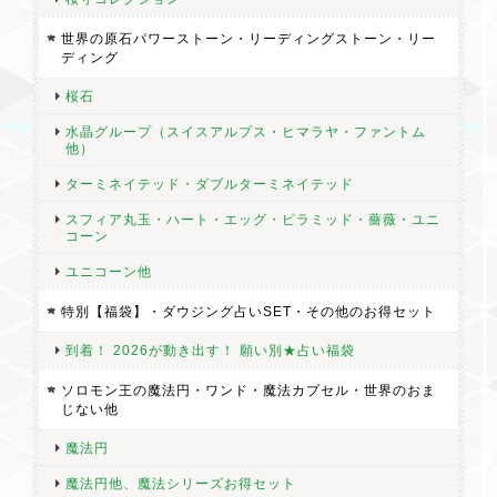
なお品が届きました。 天然石の浄化に使わせて頂こうと思ってお
世界の原石パワーストーン・リーディングストーン・リー
ります。
ディング
桜石
水晶グループ（スイスアルプス・ヒマラヤ・ファントム
他）
New!【魔女のおまじない袋】 今だけ！期間限定 2大プレゼント＋10点★合計12点入 ★数量限定
2026/07/19
ターミネイテッド・ダブルターミネイテッド
スフィア丸玉・ハート・エッグ・ピラミッド・薔薇・ユニ
コーン
ユニコーン他
特別【福袋】・ダウジング占いSET・その他のお得セット
ゼロのたまご【復活・再生・プラス】レインボークォーツNo.1 小袋と輪付 1点限リーディングストーン
2026/07/14
到着！ 2026が動き出す！ 願い別★占い福袋
ソロモン王の魔法円・ワンド・魔法カプセル・世界のおま
とてもキラキラ可愛いたまごが届きました。 手にした瞬間に動い
じない他
てびっくりしました。クラックが入ったのかな？それも嬉しかっ
魔法円
たです。 大切にしていきます。ありがとうございました。
魔法円他、魔法シリーズお得セット