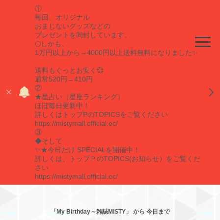
①
毎回、オリジナル
おまじないグッズなどの
プレゼントを同封しています。
🌕しかも、
1万円以上から→4000円以上送料無料になりました✨
送料もぐっとお安く💞
通常520円→410円
②
★星占い（星座ランキング）
ほぼ毎日更新中！
詳しくはトップPのTOPICSをご覧ください
https://mistymall.official.ec/
③
◆そして
✨★今日だけ SPECIALを開催中！
詳しくは、トップＰのTOPICS(お知らせ）をご覧くだ
さい
https://mistymall.official.ec/
「My Birthday～雑誌MISTY」 から 今日まで