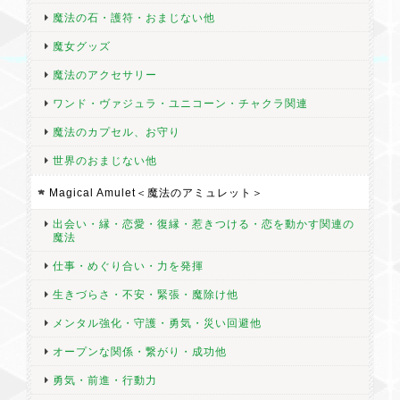
魔法の石・護符・おまじない他
魔女グッズ
再出発を見守る精霊/大丈夫、次へ行こう【マナスルヒマラヤ水晶 No.7】 限定1点 リーディングストーン
2026/07/12
魔法のアクセサリー
ワンド・ヴァジュラ・ユニコーン・チャクラ関連
魔法のカプセル、お守り
世界のおまじない他
水の精霊/軸を定め心を整える【マナスルヒマラヤ水晶 No.8】 限定1点 リーディングストーン
Magical Amulet＜魔法のアミュレット＞
2026/07/12
出会い・縁・恋愛・復縁・惹きつける・恋を動かす関連の
魔法
ちょうど 仕事が変わるタイミングにお届けいただきました 拠点
仕事・めぐり合い・力を発揮
をしっかり持ち、再出発 で前に進め！ とまさにピッタリです
生きづらさ・不安・緊張・魔除け他
メンタル強化・守護・勇気・災い回避他
オープンな関係・繋がり・成功他
★今日だけSPECIAL★23％オフ！月の休憩所・あなたらしさ・癒し【月の女神セレーネのハート No.8】セレナイト リーディングストーン 限定1点
2026/07/03
勇気・前進・行動力