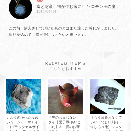
富と財産、福が住む家に! ソロモン王の魔法円<アドニエルの魔法円> bｙ ミステイハッピーモール ソロモン王の魔法
2026/08/02
この前、購入させて頂いたものとはまた違った感じがしました。
祈りを込めて、毎日身につけたいと思います。
RELATED ITEMS
★【ご案内済みのお客様専用】相棒のような存在・子犬・ハート・無償の愛【アイスローズクォーツNo.11】 1点限定 リーディングストーン
2026/07/31
こちらもおすすめ
本当に可愛い子です アンダラクリスタルの様な氷の様な 今までに
お迎えした事がないタイプの子です 私がお迎えできた事嬉しいで
す ありがとうございました🥰
カルマの浄化☆片思
世界のおまじない
【もう背負わなくて
い☆ シャーマナイ
タイ【愛子豚(あいこ
いい・悲しい別れ・
★【ご案内済みのお客様専用】マダガスカルローズクォーツ ダブルハート(愛と美の女神アフロディーテ) 数量限定
ト(ブラックカルサイ
ぶた】＆ 愛のお守
道しるべ他】マスタ