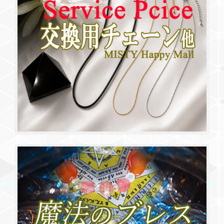
レビュー遅れてすみません。ユニコーンさん、予定通り到着して
います。 一度は諦めましたが、こうして再会し、お迎えできてい
るのが不思議な気持ちです。 包みからお顔🦄出てきたとき、なん
となく得意げな表情に見えて、タイミングも石の意思なんだなと
思いました（私のお迎えが嫌だったわけではないんだと感じまし
た）。 透き通るグリーンに、頬のところは、ほんのりパープル。
美しいです。 プレゼントの翡翠やストラップもありがとうござい
ました。 先にいただいた🦄さんと共に、大切にします。
人間関係・焦り・不安・感情「ムーンストーン原石」No.26 限定1点 リーディングストーン
2026/06/05
優しいミルキーオレンジシャーベットカラーで手のひらに乗せる
と不思議と温かく感じました 見る度癒されるので旅行にも連れ
て行きたいですね