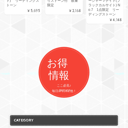
ト) リーディングス
りストーン付 数量
ーシャーマナイト(ブ
2026/07/31
トーン
限定
ラックカルサイト) N
o.7 1点限定 リー
¥5,695
¥2,168
ディングストーン
ローズクォーツのダブルハート😍 一目惚れでした！ ショップさま
¥4,148
のあたたかい心遣いでお迎えした子は優しいピンクの上部には虹
が出る可愛い子です 珍しいフォルムのハートさんをありがとうご
ざいました
お得
世界三大ヒーリングストーン【カリブの妖精】 ラリマーとアクアマリンリング
2026/07/31
情報
本日届きました✨本当に可愛くて気に入りました♥綺麗な色でうっ
ここ必見♪
毎日SPECAIL他！
とりしちゃいます☺♥ ギフトも最高に可愛くて早速つけます! あり
がとうございました🙏✨ また機会ありましたら宜しくお願いしま
す🙂‍↕✨
CATEGORY