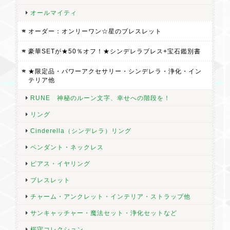
持ちのまま、環境も運も変えていけたら良いなと思っています。
オールマイティ
オーダー：オンリーワン☆星のブレスレット
豪華SETが★50％オフ！★シンデレラブレス+宝石鑑別書
★今日だけSPECIAL★40％オフ！★ご奉仕価格★開運秘儀【Arcana Crystal（アルカナ水晶ペンダント No.2】 by ミステイハッピーモール
2026/07/23
★限定品・パワーアクセサリー・シンデレラ・浄化・イン
テリア他
普段使いに出来るネックレスが欲しかったタイミングで、こちら
RUNE 神秘のルーン文字、幸せへの階段を！
のお品に出会いました。 どのお品にと迷っていた時に飛び込んで
リング
来て、すぐに決まるなんて優柔不断な私にとっては珍しい事でし
た。 大きさもデザインもすごく好みで、とても気に入っていま
Cinderella（シンデレラ）リング
す。 素敵なお品とのご縁をありがとうございました。
ペンダント・ネックレス
ピアス・イヤリング
ブレスレット
願い成就・浄化用さざれ ハウライトトルコのさざれ石「願い成就・魔除け【霊石 月夜見魔法円 用】
チャーム・アンクレット・インテリア・ストラップ他
2026/07/23
サンキャッチャー・魔法セット・浄化セットなど
とてもキレイだなと思い購入したのですが、お写真以上にキレイ
桜守コレクション