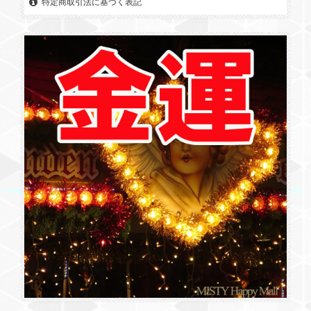
特定商取引法に基づく表記
再入荷！New! 縁結び・絆【魔法のカプセル(ローズクォーツ)3つの星と1つの月】「秘法護符入」
2026/05/08
魔法のカプセル、気に入りました。部屋に飾って魔法をかけま
す。