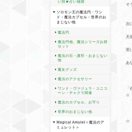
い別★占い福袋
そ
ソロモン王の魔法円・ワン
ド・魔法カプセル・世界のお
まじない他
次
魔法円
天
魔法円他、魔法シリーズお得
セット
受
魔法の石・護符・おまじない
他
あ
魔女グッズ
魔法のアクセサリー
ワンド・ヴァジュラ・ユニコ
「
ーン・チャクラ関連
☆
金
魔法のカプセル、お守り
＊
世界のおまじない他
☆
Magical Amulet＜魔法のア
ミュレット＞