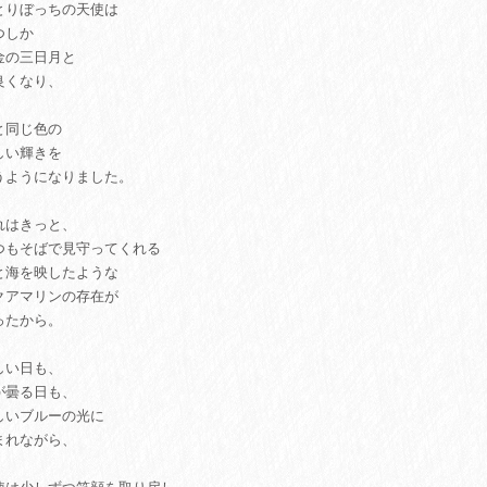
とりぼっちの天使は
つしか
金の三日月と
良くなり、
と同じ色の
しい輝きを
うようになりました。
れはきっと、
つもそばで見守ってくれる
と海を映したような
クアマリンの存在が
ったから。
しい日も、
が曇る日も、
しいブルーの光に
まれながら、