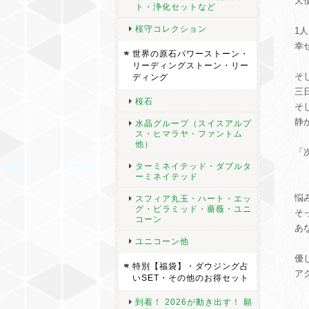
天
ト・浄化セットなど
桜守コレクション
1
幸
世界の原石パワーストーン・
リーディングストーン・リー
そ
ディング
三
桜石
そ
静
水晶グループ（スイスアルプ
ス・ヒマラヤ・ファントム
他）
「
ターミネイテッド・ダブルタ
ーミネイテッド
悩
スフィア丸玉・ハート・エッ
グ・ピラミッド・薔薇・ユニ
そ
コーン
あ
ユニコーン他
優
特別【福袋】・ダウジング占
ア
いSET・その他のお得セット
到着！ 2026が動き出す！ 願