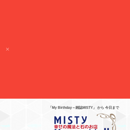
「My Birthday～雑誌MISTY」 から 今日まで