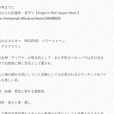
参考までに
からの応援歌・見守り【Angel in Red Jasper Heart 】
ps://mistymall.official.ec/items/146488002
石のエネルギー REGEND パワーストーン」
 アクアマリン
の女神「ディアナ」が宿る石として、また中世ヨーロッパでは月の光を
けて幻想的に輝く宝石として愛され、
らに海の精が大切にしていた宝物としても伝承されるロマンチック&パワ
ルな美しい石。
愛・結婚・変化に対する柔軟性、
係性・若さと美・癒し、
して事故災害回避など古くから航海のお守りとしても珍重されてきた石