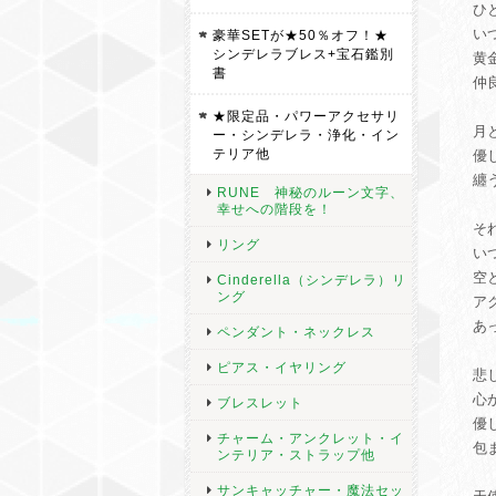
ひ
い
豪華SETが★50％オフ！★
シンデレラブレス+宝石鑑別
黄
書
仲
★限定品・パワーアクセサリ
月
ー・シンデレラ・浄化・イン
テリア他
優
纏
RUNE 神秘のルーン文字、
幸せへの階段を！
そ
リング
い
空
Cinderella（シンデレラ）リ
ング
ア
あ
ペンダント・ネックレス
ピアス・イヤリング
悲
心
ブレスレット
優
チャーム・アンクレット・イ
包
ンテリア・ストラップ他
サンキャッチャー・魔法セッ