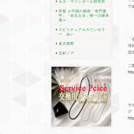
ルネ・ヴァンダール研究所
で
昇龍 ≪中国の秘術「奇門遁
甲」「命主占法」唯一の継承
者≫
スピリチュアルカウンセラ
ー あい
「
蒼月紫野
浄
流
北村ノア
ご
htt
そ
グ
htt