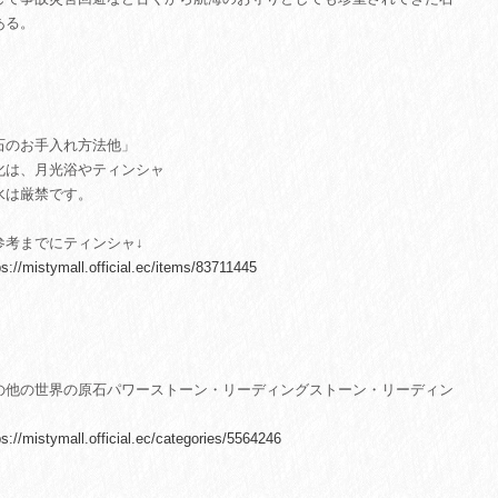
ある。
石のお手入れ方法他」
化は、月光浴やティンシャ
水は厳禁です。
参考までにティンシャ↓
ps://mistymall.official.ec/items/83711445
の他の世界の原石パワーストーン・リーディングストーン・リーディン
ps://mistymall.official.ec/categories/5564246