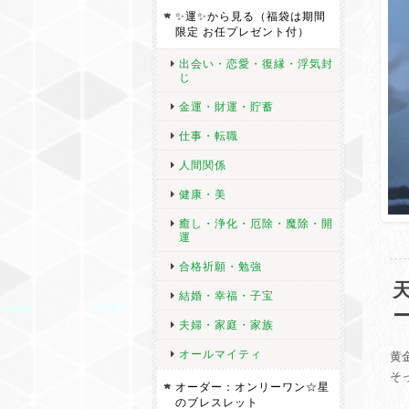
✨運✨から見る（福袋は期間
限定 お任プレゼント付）
出会い・恋愛・復縁・浮気封
じ
金運・財運・貯蓄
仕事・転職
人間関係
健康・美
癒し・浄化・厄除・魔除・開
運
合格祈願・勉強
結婚・幸福・子宝
夫婦・家庭・家族
オールマイティ
黄
そ
オーダー：オンリーワン☆星
のブレスレット