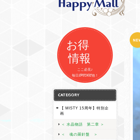
お得
情報
ここ必見♪
毎日SPECAIL他！
CATEGORY
【 MISTY 15周年】特別企
画
＜ 水晶物語 第二章 ＞
＜ 魂の羅針盤 ＞