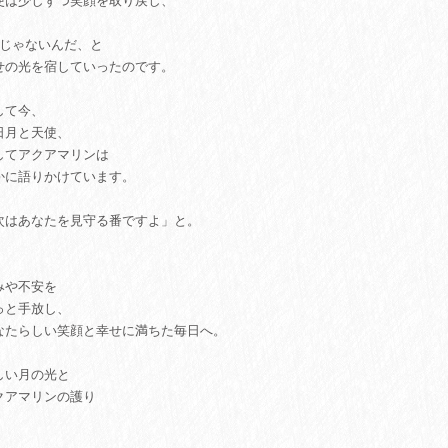
使は少しずつ笑顔を取り戻し、
人じゃないんだ、と
せの光を宿していったのです。
して今、
日月と天使、
してアクアマリンは
かに語りかけています。
次はあなたを見守る番ですよ」と。
みや不安を
っと手放し、
なたらしい笑顔と幸せに満ちた毎日へ。
しい月の光と
クアマリンの護り