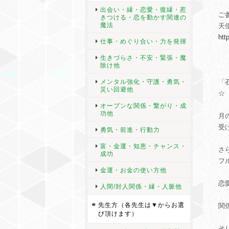
出会い・縁・恋愛・復縁・惹
ご
きつける・恋を動かす関連の
魔法
天使
htt
仕事・めぐり合い・力を発揮
生きづらさ・不安・緊張・魔
除け他
メンタル強化・守護・勇気・
「
災い回避他
☆
オープンな関係・繋がり・成
功他
月
受
勇気・前進・行動力
富・金運・知恵・チャンス・
さ
成功
フ
金運・お金の使い方他
恋
人間/対人関係・縁・人脈他
先生方（各先生は▼からお選
関
び頂けます）
そ