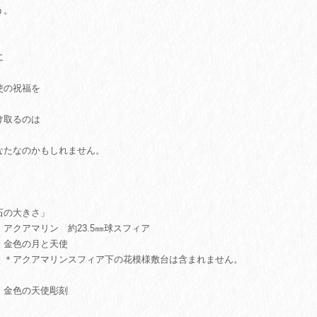
う。
に
使の祝福を
け取るのは
なたなのかもしれません。
石の大きさ」
 アクアマリン 約23.5㎜球スフィア
色の月と天使
アクアマリンスフィア下の花模様敷台は含まれません。
 金色の天使彫刻