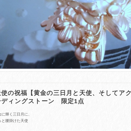
天使の祝福【黄金の三日月と天使、そしてアク
ーディングストーン 限定1点
金に輝く三日月に、
っと腰掛けた天使