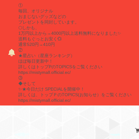
①
毎回、オリジナル
おまじないグッズなどの
プレゼントを同封しています。
🌕しかも、
1万円以上から→4000円以上送料無料になりました✨
送料もぐっとお安く💞
通常520円→410円
②
★星占い（星座ランキング）
ほぼ毎日更新中！
詳しくはトップPのTOPICSをご覧ください
https://mistymall.official.ec/
③
◆そして
✨★今日だけ SPECIALを開催中！
詳しくは、トップＰのTOPICS(お知らせ）をご覧ください
https://mistymall.official.ec/