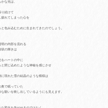
らかな光は、
張り続けて
し疲れてしまった心を
っと包み込むために生まれてきたのでしょう。
透明の内部を流れる
維状の輝きは
光をハートの中に
っと閉じ込めたような神秘を感じさせ
側に現れた雪の結晶のような模様は
の奥で眠っていた
粋な願いを映し出しているようにも見えます。
きな変化を急がせるのではなく、