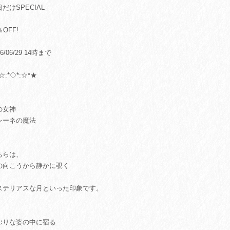
だけSPECIAL
％OFF!
26/06/29 14時まで
☆:*◇*:☆*★
の女神
レーネの魔法
ちらは、
の向こうから静かに覗く
ステリアスな月といった印象です。
ぶりな姿の中に宿る