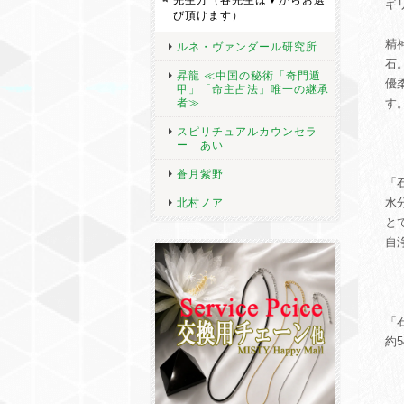
ギ
び頂けます）
精
ルネ・ヴァンダール研究所
石
昇龍 ≪中国の秘術「奇門遁
優
甲」「命主占法」唯一の継承
者≫
す
スピリチュアルカウンセラ
ー あい
蒼月紫野
「
水
北村ノア
と
自
「
約5