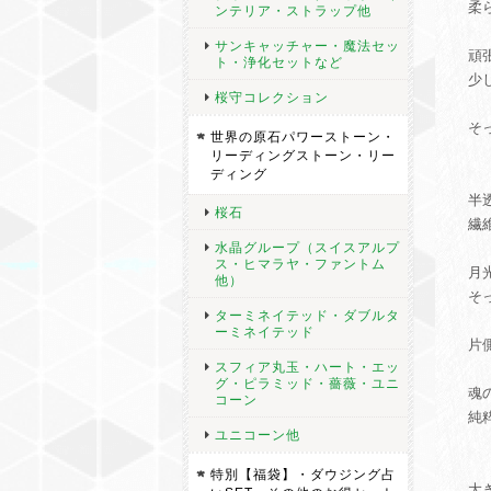
柔
ンテリア・ストラップ他
サンキャッチャー・魔法セッ
頑
ト・浄化セットなど
少
桜守コレクション
そ
世界の原石パワーストーン・
リーディングストーン・リー
ディング
半
桜石
繊
水晶グループ（スイスアルプ
ス・ヒマラヤ・ファントム
月
他）
そ
ターミネイテッド・ダブルタ
ーミネイテッド
片
スフィア丸玉・ハート・エッ
グ・ピラミッド・薔薇・ユニ
魂
コーン
純
ユニコーン他
特別【福袋】・ダウジング占
大