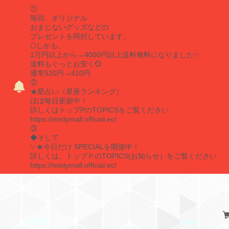
①
毎回、オリジナル
おまじないグッズなどの
プレゼントを同封しています。
🌕しかも、
1万円以上から→4000円以上送料無料になりました✨
送料もぐっとお安く💞
通常520円→410円
②
★星占い（星座ランキング）
ほぼ毎日更新中！
詳しくはトップPのTOPICSをご覧ください
https://mistymall.official.ec/
③
◆そして
✨★今日だけ SPECIALを開催中！
詳しくは、トップＰのTOPICS(お知らせ）をご覧ください
https://mistymall.official.ec/