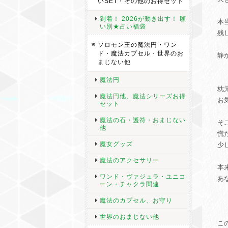
いSET・その他のお得セット
到着！ 2026が動き出す！ 願
本
い別★占い福袋
残
ソロモン王の魔法円・ワン
ド・魔法カプセル・世界のお
静
まじない他
魔法円
枕
魔法円他、魔法シリーズお得
お
セット
魔法の石・護符・おまじない
そ
他
慌
魔女グッズ
少
魔法のアクセサリー
本
ワンド・ヴァジュラ・ユニコ
あ
ーン・チャクラ関連
魔法のカプセル、お守り
世界のおまじない他
こ