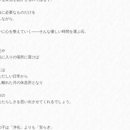
当に必要なものだけを
しながら、
かに心を整えていく――そんな優しい時間を運ぶ石。
元や
気に入りの場所に置けば
こは
ただしい日常から
し離れた月の休息所となり
来の
なたらしさを思い出させてくれるでしょう。
の子は「浄化」よりも「安らぎ」