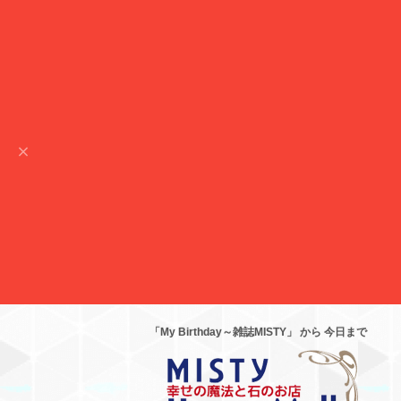
「My Birthday～雑誌MISTY」 から 今日まで