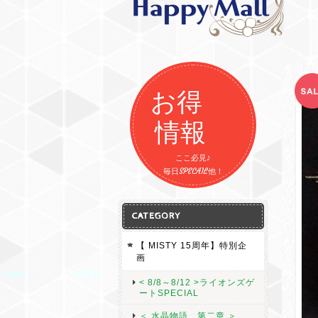
お得
情報
ここ必見♪
毎日SPECAIL他！
CATEGORY
【 MISTY 15周年】特別企
画
< 8/8～8/12 >ライオンズゲ
ートSPECIAL
＜ 水晶物語 第二章 ＞