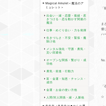
Magical Amulet＜魔法のア
ミュレット＞
「
出会い・縁・恋愛・復縁・惹
きつける・恋を動かす関連の
魔法
ま
優
仕事・めぐり合い・力を発揮
ハ
生きづらさ・不安・緊張・魔
除け他
メンタル強化・守護・勇気・
災い回避他
オープンな関係・繋がり・成
N
功他
勇気・前進・行動力
富・金運・知恵・チャンス・
成功
「
金運・お金の使い方他
☆
人間/対人関係・縁・人脈他
先生方（各先生は▼からお選