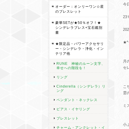
今日
オーダー：オンリーワン☆星
のブレスレット
23
豪華SETが★50％オフ！★
シンデレラブレス+宝石鑑別
20
書
★*
★限定品・パワーアクセサリ
ー・シンデレラ・浄化・イン
テリア他
月
RUNE 神秘のルーン文字、
セ
幸せへの階段を！
リング
Cinderella（シンデレラ）リ
こ
ング
雲
ペンダント・ネックレス
ミ
ピアス・イヤリング
ブレスレット
小
チャーム・アンクレット・イ