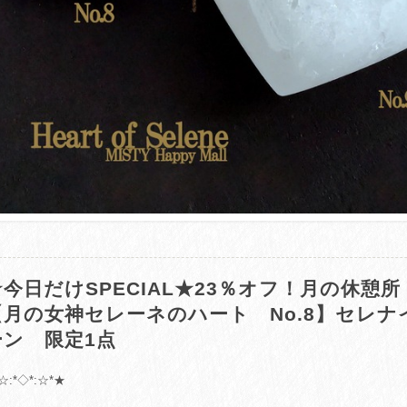
★今日だけSPECIAL★23％オフ！月の休憩
【月の女神セレーネのハート No.8】セレ
ーン 限定1点
☆:*◇*:☆*★