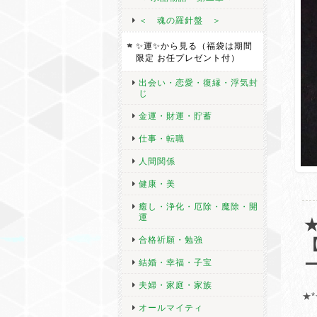
＜ 魂の羅針盤 ＞
✨運✨から見る（福袋は期間
限定 お任プレゼント付）
出会い・恋愛・復縁・浮気封
じ
金運・財運・貯蓄
仕事・転職
人間関係
健康・美
癒し・浄化・厄除・魔除・開
運
合格祈願・勉強
結婚・幸福・子宝
夫婦・家庭・家族
★*
オールマイティ