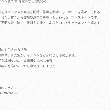
リシャ語で’月’を意味する聖なる石
神をリラックスさせると同時に思考を明晰にし、集中力を高めてくれる
。また、古くから霊感や洞察力を養うといわれるパワーストーンです。
柔不断を取り除いて決断力を授け、あなたのハイヤーセルフへと導きま
。
石のお手入れ方法他」
分厳禁。月光浴かティンシャなど音による浄化が最適。
ても繊細なため、日光浴や流水は厳禁。
浄能力も高いので余り浄化はいりません。
石の大きさ」
4.5x46x26㎜