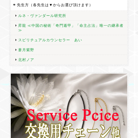
だろう。上品で優しい感じです。硬度が低いらしいので、割れな
先生方（各先生は▼からお選び頂けます）
いよう濡らさないように大切にしたいです。 昨日受け取りまし
ルネ・ヴァンダール研究所
た。発送も早く注文の翌日発送、発送から3日で届きました。
昇龍 ≪中国の秘術「奇門遁甲」「命主占法」唯一の継承者
≫
スピリチュアルカウンセラー あい
★アクアマリンペンダントNO.21 (月の女神ディアナの護り)＆ご希望の方には健康秘石チャームのお供付 若さ・幸せ
蒼月紫野
2026/07/03
北村ノア
小さく可愛らしいです。キラキラしている所もありとても綺麗で
す。気持ちが落ち着きそうです。健康秘石チャームも小さくかわ
いいです。一緒に購入のセレナイトのハートと合う感じです。
★【ご案内済みのお客様専用】再会したユニコーン
2026/06/19
レビュー遅れてすみません。ユニコーンさん、予定通り到着して