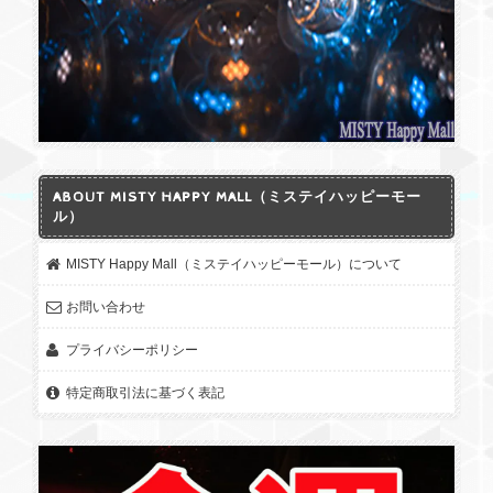
★今日だけSPECIAL★35％オフ！[国石選定] 記念特別価格【糸魚川翡翠輝石No.10】 限定品 リーディングストーン
2026/05/10
期間限定★ソロモン王の護符＜富・金運・知恵・奇跡の力・チャンス・成功＞Magical Amulet(魔法のアミュレット)ペンダント／チャーム（刻印有無）
2026/05/10
ABOUT MISTY HAPPY MALL（ミステイハッピーモー
ル）
シンプル＆小さくて可愛いデザインと、神社やお寺のお守りとは
違ってアクセサリー感覚で持てる点にも惹かれて購入しました。
MISTY Happy Mall（ミステイハッピーモール）について
実物はとても軽くて使いやすく、買って良かったです。最近少し
お問い合わせ
不安なことがあったのですが、このお守りがあると自然と前向き
になれる気がします。今回はペンダントにしてもらいましたが、
プライバシーポリシー
ただ部屋に飾っておくのも楽しい。手に取りやすい価格だし、次
回はチャームも良さそう。対応も丁寧で好きなお店です。
特定商取引法に基づく表記