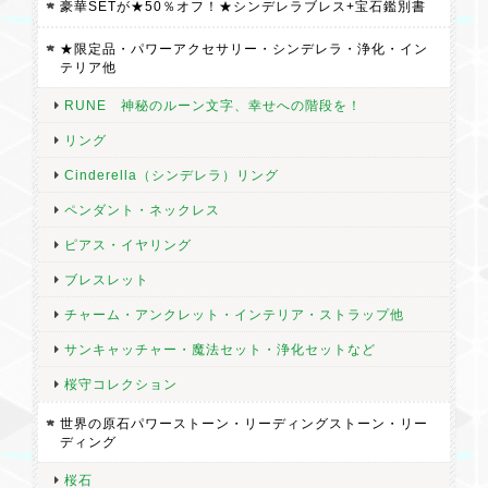
豪華SETが★50％オフ！★シンデレラブレス+宝石鑑別書
★限定品・パワーアクセサリー・シンデレラ・浄化・イン
テリア他
★今日だけSPECIAL★40％オフ！★ご奉仕価格★開運秘儀【Arcana Crystal（アルカナ水晶ペンダント No.2】 by ミステイハッピーモール
2026/07/23
RUNE 神秘のルーン文字、幸せへの階段を！
リング
普段使いに出来るネックレスが欲しかったタイミングで、こちら
のお品に出会いました。 どのお品にと迷っていた時に飛び込んで
Cinderella（シンデレラ）リング
来て、すぐに決まるなんて優柔不断な私にとっては珍しい事でし
ペンダント・ネックレス
た。 大きさもデザインもすごく好みで、とても気に入っていま
ピアス・イヤリング
す。 素敵なお品とのご縁をありがとうございました。
ブレスレット
チャーム・アンクレット・インテリア・ストラップ他
サンキャッチャー・魔法セット・浄化セットなど
願い成就・浄化用さざれ ハウライトトルコのさざれ石「願い成就・魔除け【霊石 月夜見魔法円 用】
2026/07/23
桜守コレクション
世界の原石パワーストーン・リーディングストーン・リー
とてもキレイだなと思い購入したのですが、お写真以上にキレイ
ディング
なお品が届きました。 天然石の浄化に使わせて頂こうと思ってお
桜石
ります。