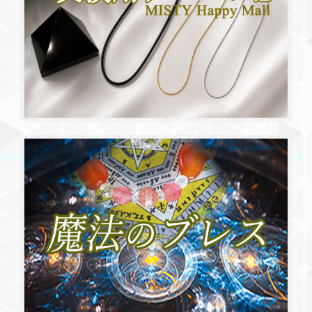
います。 一度は諦めましたが、こうして再会し、お迎えできてい
るのが不思議な気持ちです。 包みからお顔🦄出てきたとき、なん
となく得意げな表情に見えて、タイミングも石の意思なんだなと
思いました（私のお迎えが嫌だったわけではないんだと感じまし
た）。 透き通るグリーンに、頬のところは、ほんのりパープル。
美しいです。 プレゼントの翡翠やストラップもありがとうござい
ました。 先にいただいた🦄さんと共に、大切にします。
人間関係・焦り・不安・感情「ムーンストーン原石」No.26 限定1点 リーディングストーン
2026/06/05
優しいミルキーオレンジシャーベットカラーで手のひらに乗せる
と不思議と温かく感じました 見る度癒されるので旅行にも連れ
て行きたいですね