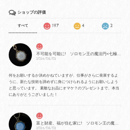
ショップの評価
197
4
2
すべて
不可能を可能に! ソロモン王の魔法円<七極星の魔法円> bｙ ミステイハッピーモール ソロモン王の魔法
2026/08/02
何をお願いするか決めかねていますが、仕事がさらに発展するよ
うに、新たな技術を諦めずに身につけられるようにお願いしよう
と思っています。 素敵なお品にオマケ？のプレゼントまで、本当
にありがとうございました！
富と財産、福が住む家に! ソロモン王の魔法円<アドニエルの魔法円> bｙ ミステイハッピーモール ソロモン王の魔法
2026/08/02