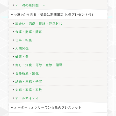
＜ 魂の羅針盤 ＞
とっても安心できるショップさんです 丁寧なメールのやり取り、
✨運✨から見る（福袋は期間限定 お任プレゼント付）
配慮に感謝致します アンバーは映画ジュラシックパークの印象が
強く太古の空気がある様な感じがします 2つのアンバー 大切にし
出会い・恋愛・復縁・浮気封じ
ます ありがとうございました
金運・財運・貯蓄
仕事・転職
人間関係
<バリエルの魔法円>金運召喚・貧困から逃れる・浪費癖防止・予期せぬ収入・自信 BY ミステイハッピーモール
健康・美
2026/07/23
癒し・浄化・厄除・魔除・開運
「悪い事しかない連鎖を止めたい」「今の状況を変えたい」そん
合格祈願・勉強
な時にこのお品に目が止まりました。 説明を読んでもう一つのお
結婚・幸福・子宝
品と迷っていたのですが、複数持っても良いのか分からなかった
夫婦・家庭・家族
ので、初めに気になったこちらに決めました。 不思議な事に手に
した時、悲観的な気持ちだったのに気にならなくなったと言う
オールマイティ
か、変わるかもしれないと思えるようになりました。 前向きな気
持ちのまま、環境も運も変えていけたら良いなと思っています。
オーダー：オンリーワン☆星のブレスレット