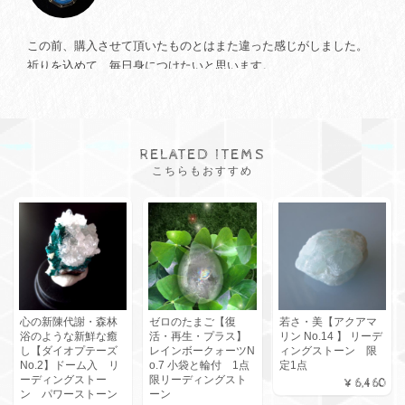
この前、購入させて頂いたものとはまた違った感じがしました。
祈りを込めて、毎日身につけたいと思います。
RELATED ITEMS
★【ご案内済みのお客様専用】相棒のような存在・子犬・ハート・無償の愛【アイスローズクォーツNo.11】 1点限定 リーディングストーン
2026/07/31
こちらもおすすめ
本当に可愛い子です アンダラクリスタルの様な氷の様な 今までに
お迎えした事がないタイプの子です 私がお迎えできた事嬉しいで
す ありがとうございました🥰
心の新陳代謝・森林
ゼロのたまご【復
若さ・美【アクアマ
浴のような新鮮な癒
活・再生・プラス】
リン No.14 】 リーデ
★【ご案内済みのお客様専用】マダガスカルローズクォーツ ダブルハート(愛と美の女神アフロディーテ) 数量限定
し【ダイオプテーズ
レインボークォーツN
ィングストーン 限
No.2】ドーム入 リ
o.7 小袋と輪付 1点
定1点
2026/07/31
ーディングストー
限リーディングスト
¥6,460
ン パワーストーン
ーン