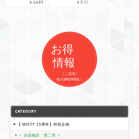
¥6,489
¥5,111
ローズクォーツのダブルハート😍 一目惚れでした！ ショップさま
のあたたかい心遣いでお迎えした子は優しいピンクの上部には虹
が出る可愛い子です 珍しいフォルムのハートさんをありがとうご
ざいました
お得
世界三大ヒーリングストーン【カリブの妖精】 ラリマーとアクアマリンリング
情報
2026/07/31
ここ必見♪
本日届きました✨本当に可愛くて気に入りました♥綺麗な色でうっ
毎日SPECAIL他！
とりしちゃいます☺♥ ギフトも最高に可愛くて早速つけます! あり
がとうございました🙏✨ また機会ありましたら宜しくお願いしま
す🙂‍↕✨
CATEGORY
【 MISTY 15周年】特別企画
【ふたつの命】琥珀(アンバー)ペンダント 数量限定 (鎖 とコード両方付&ポシェット付）
2026/07/31
＜ 水晶物語 第二章 ＞