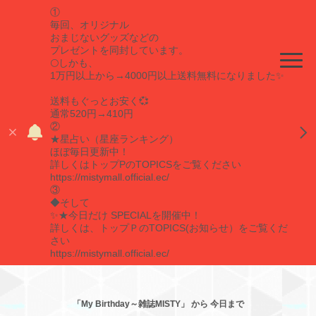
①
毎回、オリジナル
おまじないグッズなどの
プレゼントを同封しています。
🌕しかも、
1万円以上から→4000円以上送料無料になりました✨
送料もぐっとお安く💞
通常520円→410円
②
★星占い（星座ランキング）
ほぼ毎日更新中！
詳しくはトップPのTOPICSをご覧ください
https://mistymall.official.ec/
③
◆そして
✨★今日だけ SPECIALを開催中！
詳しくは、トップＰのTOPICS(お知らせ）をご覧くだ
さい
https://mistymall.official.ec/
「My Birthday～雑誌MISTY」 から 今日まで