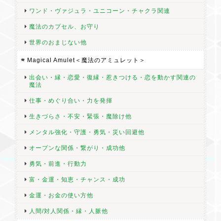
再出発を見守る精霊/大丈夫、次へ行こう【マナスルヒマラヤ水晶 No.7】 限定1点 リーディングストーン
ワンド・ヴァジュラ・ユニコーン・チャクラ関連
2026/07/12
魔法のカプセル、お守り
世界のおまじない他
Magical Amulet＜魔法のアミュレット＞
出会い・縁・恋愛・復縁・惹きつける・恋を動かす関連の
水の精霊/軸を定め心を整える【マナスルヒマラヤ水晶 No.8】 限定1点 リーディングストーン
魔法
2026/07/12
仕事・めぐり合い・力を発揮
生きづらさ・不安・緊張・魔除け他
ちょうど 仕事が変わるタイミングにお届けいただきました 拠点
をしっかり持ち、再出発 で前に進め！ とまさにピッタリです
メンタル強化・守護・勇気・災い回避他
オープンな関係・繋がり・成功他
勇気・前進・行動力
★今日だけSPECIAL★23％オフ！月の休憩所・あなたらしさ・癒し【月の女神セレーネのハート No.8】セレナイト リーディングストーン 限定1点
富・金運・知恵・チャンス・成功
2026/07/03
金運・お金の使い方他
人間/対人関係・縁・人脈他
色々なハートがあるけれど、ぷっくりしていてなんてかわいいの