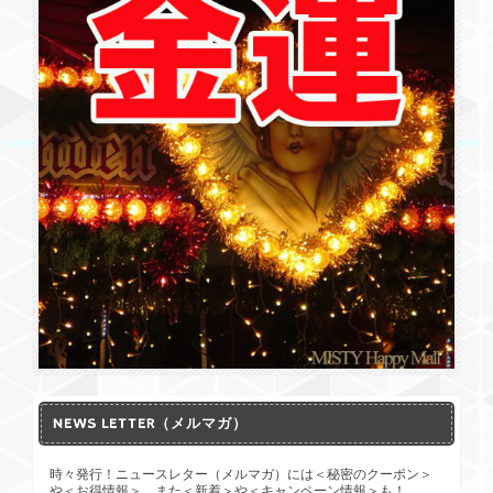
再入荷！New! 縁結び・絆【魔法のカプセル(ローズクォーツ)3つの星と1つの月】「秘法護符入」
2026/05/08
魔法のカプセル、気に入りました。部屋に飾って魔法をかけま
す。
NEWS LETTER（メルマガ）
時々発行！ニュースレター（メルマガ）には＜秘密のクーポン＞
や＜お得情報＞、また＜新着＞や＜キャンペーン情報＞も！