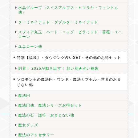
水晶グループ（スイスアルプス・ヒマラヤ・ファントム
他）
ターミネイテッド・ダブルターミネイテッド
New!【魔女のおまじない袋】 今だけ！期間限定 2大プレゼント＋10点★合計12点入 ★数量限定
スフィア丸玉・ハート・エッグ・ピラミッド・薔薇・ユニ
2026/07/19
コーン
ユニコーン他
特別【福袋】・ダウジング占いSET・その他のお得セット
到着！ 2026が動き出す！ 願い別★占い福袋
ゼロのたまご【復活・再生・プラス】レインボークォーツNo.1 小袋と輪付 1点限リーディングストーン
ソロモン王の魔法円・ワンド・魔法カプセル・世界のおま
2026/07/14
じない他
魔法円
とてもキラキラ可愛いたまごが届きました。 手にした瞬間に動い
てびっくりしました。クラックが入ったのかな？それも嬉しかっ
魔法円他、魔法シリーズお得セット
たです。 大切にしていきます。ありがとうございました。
魔法の石・護符・おまじない他
魔女グッズ
魔法のアクセサリー